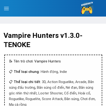
Vampire Hunters v1.3.0-
TENOKE
📝 Tên trò chơi: Vampire Hunters
📋
Thể loại chung:
Hành động
,
Indie
📋
Thể loại chi tiết:
3D
,
Action Roguelike
,
Arcade
,
Bắn
súng đấu trường
,
Bắn súng cổ điển
,
Né đạn
,
Bắn súng
góc nhìn thứ nhất
,
Looter Shooter
,
Cổ điển
,
Hoài cổ
,
Roguelike
,
Roguelite
,
Score Attack
,
Bắn súng
,
Chơi đơn
,
Ma cà rồng