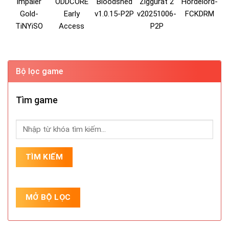
Impaler
ODDCORE
Bloodshed
Ziggurat 2
Hordelord-
Gold-
Early
v1.0.15-P2P
v20251006-
FCKDRM
TiNYiSO
Access
P2P
Bộ lọc game
Tìm game