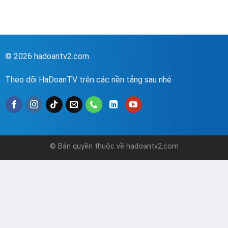
© 2026 hadoantv2.com
Theo dõi HaDoanTV trên các nền tảng sau nhé
© Bản quyền thuộc về hadoantv2.com