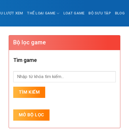
ỀU LƯỢT XEM
THỂ LOẠI GAME
LOẠT GAME
BỘ SƯU TẬP
BLOG
Bộ lọc game
Tìm game