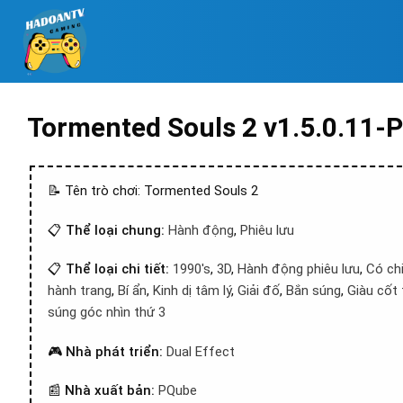
Tormented Souls 2 v1.5.0.11-
📝 Tên trò chơi: Tormented Souls 2
📋
Thể loại chung:
Hành động
,
Phiêu lưu
📋
Thể loại chi tiết:
1990's
,
3D
,
Hành động phiêu lưu
,
Có ch
hành trang
,
Bí ẩn
,
Kinh dị tâm lý
,
Giải đố
,
Bắn súng
,
Giàu cốt 
súng góc nhìn thứ 3
🎮
Nhà phát triển:
Dual Effect
📰
Nhà xuất bản:
PQube