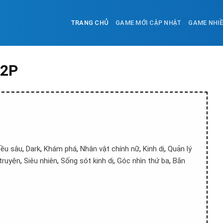
TRANG CHỦ
GAME MỚI CẬP NHẬT
GAME NHI
P2P
iều sâu
,
Dark
,
Khám phá
,
Nhân vật chính nữ
,
Kinh dị
,
Quản lý
truyện
,
Siêu nhiên
,
Sống sót kinh dị
,
Góc nhìn thứ ba
,
Bắn