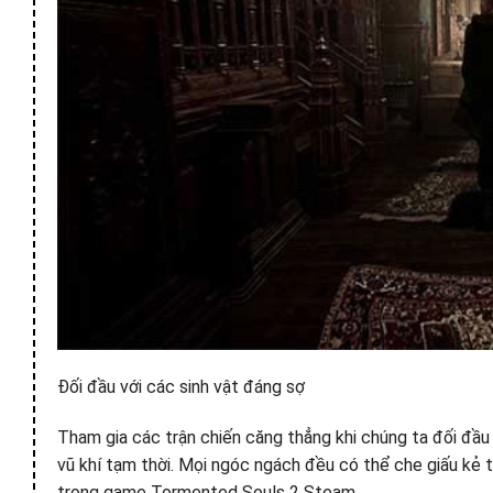
Đối đầu với các sinh vật đáng sợ
Tham gia các trận chiến căng thẳng khi chúng ta đối đầu 
vũ khí tạm thời. Mọi ngóc ngách đều có thể che giấu kẻ th
trong game Tormented Souls 2 Steam.