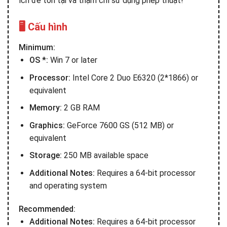
ích để tồn tại và thậm chí sử dụng phép thuật!
🖥️ Cấu hình
Minimum:
OS *:
Win 7 or later
Processor:
Intel Core 2 Duo E6320 (2*1866) or
equivalent
Memory:
2 GB RAM
Graphics:
GeForce 7600 GS (512 MB) or
equivalent
Storage:
250 MB available space
Additional Notes:
Requires a 64-bit processor
and operating system
Recommended:
Additional Notes:
Requires a 64-bit processor