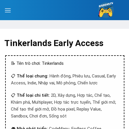
Tinkerlands Early Access
📝 Tên trò chơi: Tinkerlands
📋
Thể loại chung:
Hành động
,
Phiêu lưu
,
Casual
,
Early
Access
,
Indie
,
Nhập vai
,
Mô phỏng
,
Chiến lược
📋
Thể loại chi tiết:
2D
,
Xây dựng
,
Hợp tác
,
Chế tạo
,
Khám phá
,
Multiplayer
,
Hợp tác trực tuyến
,
Thế giới mở
,
Chế tạo thế giới mở
,
Đồ họa pixel
,
Replay Value
,
Sandbox
,
Chơi đơn
,
Sống sót
🎮
Nhà phát triển:
CodeManu
,
Endless Coffee