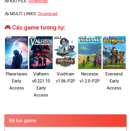
📥 KATFILE:
Download
📥 MULTI LINKS:
Download
🎮 Các game tương tự:
Planetaries
Valheim
Voidtrain
Necesse
Everwind
Early
v0.221.10
v1.06-P2P
v1.2.0-P2P
Early
Access
Early
Access
Access
Bộ lọc game