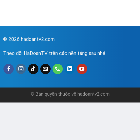
© 2026 hadoantv2.com
Theo dõi HaDoanTV trên các nền tảng sau nhé
© Bản quyền thuộc về hadoantv2.com