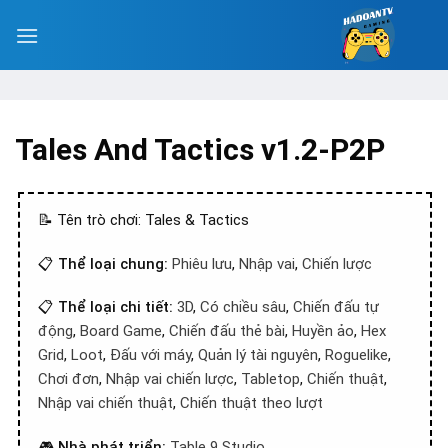
Tales And Tactics v1.2-P2P
📝 Tên trò chơi: Tales & Tactics
📋
Thể loại chung:
Phiêu lưu
,
Nhập vai
,
Chiến lược
📋
Thể loại chi tiết:
3D
,
Có chiều sâu
,
Chiến đấu tự
động
,
Board Game
,
Chiến đấu thẻ bài
,
Huyền ảo
,
Hex
Grid
,
Loot
,
Đấu với máy
,
Quản lý tài nguyên
,
Roguelike
,
Chơi đơn
,
Nhập vai chiến lược
,
Tabletop
,
Chiến thuật
,
Nhập vai chiến thuật
,
Chiến thuật theo lượt
🎮
Nhà phát triển:
Table 9 Studio