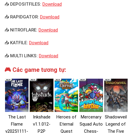
📥 DEPOSITFILES:
Download
📥 RAPIDGATOR:
Download
📥 NITROFLARE:
Download
📥 KATFILE:
Download
📥 MULTI LINKS:
Download
🎮 Các game tương tự:
The Last
Inkshade
Heroes of
Mercenary
Shadowveil
Flame
v1.1.012-
Eternal
Squad Auto
Legend of
v20251111-
P2P
Quest
Chess-
The Five