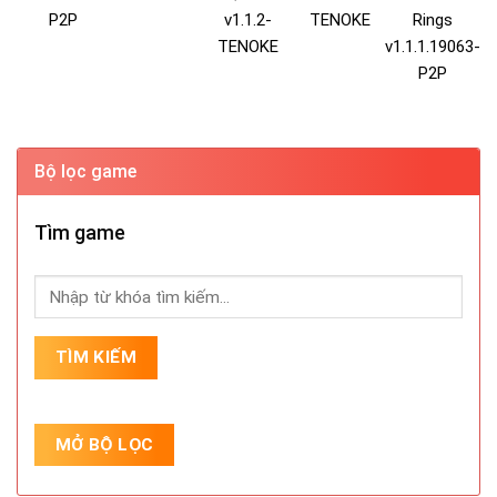
P2P
v1.1.2-
TENOKE
Rings
TENOKE
v1.1.1.19063-
P2P
Bộ lọc game
Tìm game