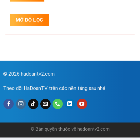
© 2026 hadoantv2.com
Theo dõi HaDoanTV trên các nền tảng sau nhé
© Bản quyền thuộc về hadoantv2.com