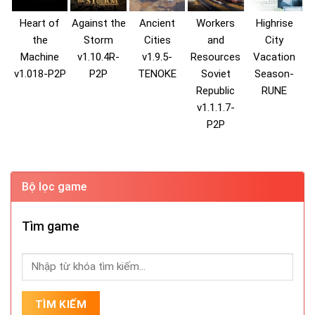
Heart of
Against the
Ancient
Workers
Highrise
the
Storm
Cities
and
City
Machine
v1.10.4R-
v1.9.5-
Resources
Vacation
v1.018-P2P
P2P
TENOKE
Soviet
Season-
Republic
RUNE
v1.1.1.7-
P2P
Bộ lọc game
Tìm game