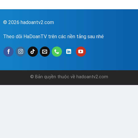
© 2026 hadoantv2.com
Theo dõi HaDoanTV trên các nền tảng sau nhé
© Bản quyền thuộc về hadoantv2.com