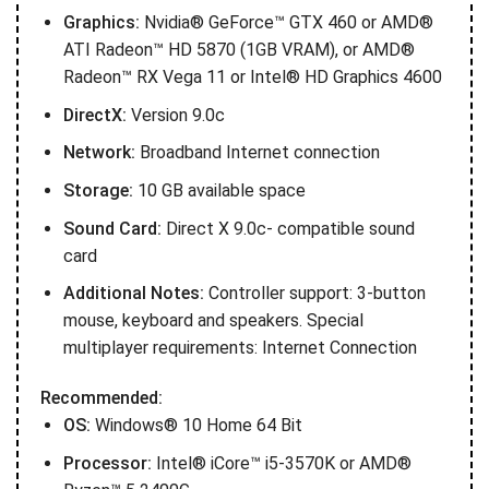
Graphics:
Nvidia® GeForce™ GTX 460 or AMD®
ATI Radeon™ HD 5870 (1GB VRAM), or AMD®
Radeon™ RX Vega 11 or Intel® HD Graphics 4600
DirectX:
Version 9.0c
Network:
Broadband Internet connection
Storage:
10 GB available space
Sound Card:
Direct X 9.0c- compatible sound
card
Additional Notes:
Controller support: 3-button
mouse, keyboard and speakers. Special
multiplayer requirements: Internet Connection
Recommended:
OS:
Windows® 10 Home 64 Bit
Processor:
Intel® iCore™ i5-3570K or AMD®