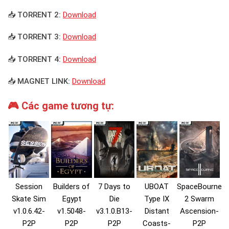
📥 TORRENT 2:
Download
📥 TORRENT 3:
Download
📥 TORRENT 4:
Download
📥 MAGNET LINK:
Download
🎮 Các game tương tự:
Session
Builders of
7 Days to
UBOAT
SpaceBourne
Skate Sim
Egypt
Die
Type IX
2 Swarm
v1.0.6.42-
v1.5048-
v3.1.0.B13-
Distant
Ascension-
P2P
P2P
P2P
Coasts-
P2P