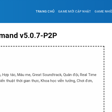
TRANG CHỦ
GAME MỚI CẬP NHẬT
GAME NHI
mmand v5.0.7-P2P
o
,
Hợp tác
,
Máu me
,
Great Soundtrack
,
Quân đội
,
Real Time
iến thuật thời gian thực
,
Khoa học viễn tưởng
,
Chơi đơn
,