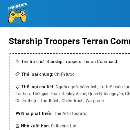
Starship Troopers Terran Co
📝 Tên trò chơi: Starship Troopers: Terran Command
📋
Thể loại chung:
Chiến lược
📋
Thể loại chi tiết:
Người ngoài hành tinh
,
Trí tuệ nhân tạ
Tactics
,
Thời gian thực
,
Replay Value
,
Quản lý tài nguyên
,
Ch
Chiến thuật
,
Thủ thành
,
Chiến tranh
,
Wargame
🎮
Nhà phát triển:
The Artistocrats
📰
Nhà xuất bản:
Slitherine Ltd.