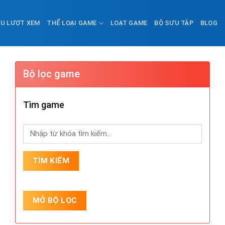
ỀU LƯỢT XEM
THỂ LOẠI GAME
LOẠT GAME
BỘ SƯU TẬP
BLOG
Bộ lọc game
Tìm game