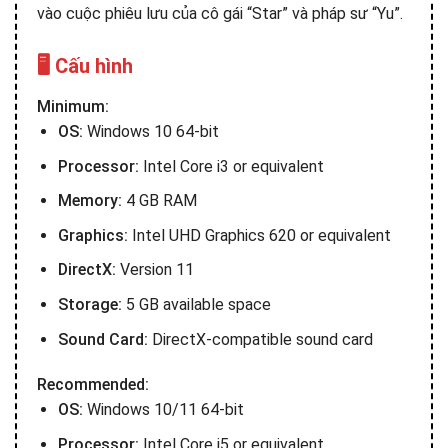
vào cuộc phiêu lưu của cô gái “Star” và pháp sư “Yu”.
🖥️ Cấu hình
Minimum:
OS:
Windows 10 64-bit
Processor:
Intel Core i3 or equivalent
Memory:
4 GB RAM
Graphics:
Intel UHD Graphics 620 or equivalent
DirectX:
Version 11
Storage:
5 GB available space
Sound Card:
DirectX-compatible sound card
Recommended:
OS:
Windows 10/11 64-bit
Processor:
Intel Core i5 or equivalent