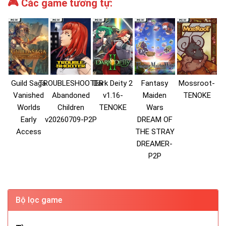
🎮 Các game tương tự:
Guild Saga
TROUBLESHOOTER
Dark Deity 2
Fantasy
Mossroot-
Vanished
Abandoned
v1.16-
Maiden
TENOKE
Worlds
Children
TENOKE
Wars
Early
v20260709-P2P
DREAM OF
Access
THE STRAY
DREAMER-
P2P
Bộ lọc game