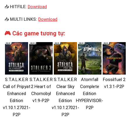
📥 HITFILE:
Download
📥 MULTI LINKS:
Download
🎮 Các game tương tự:
S.T.A.L.K.E.R
S.T.A.L.K.E.R
S.T.A.L.K.E.R
Atomfall
Fossilfuel 2
Call of Pripyat
2 Heart of
Clear Sky
Complete
v1.3.1-P2P
Enhanced
Chornobyl
Enhanced
Edition
Edition
v1.9-P2P
Edition
HYPERVISOR-
v1.10.1.27021-
v1.10.1.27021-
P2P
P2P
P2P