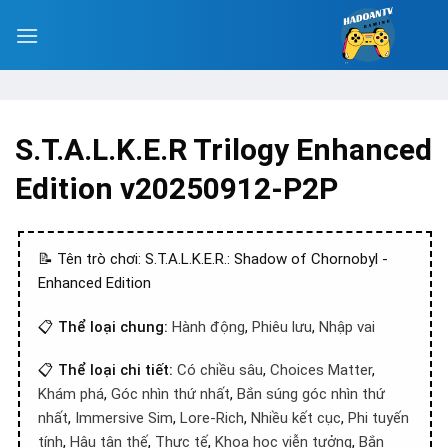
S.T.A.L.K.E.R Trilogy Enhanced
Edition v20250912-P2P
📝 Tên trò chơi: S.T.A.L.K.E.R.: Shadow of Chornobyl -
Enhanced Edition
📋
Thể loại chung:
Hành động
,
Phiêu lưu
,
Nhập vai
📋
Thể loại chi tiết:
Có chiều sâu
,
Choices Matter
,
Khám phá
,
Góc nhìn thứ nhất
,
Bắn súng góc nhìn thứ
nhất
,
Immersive Sim
,
Lore-Rich
,
Nhiều kết cục
,
Phi tuyến
tính
,
Hậu tận thế
,
Thực tế
,
Khoa học viễn tưởng
,
Bắn