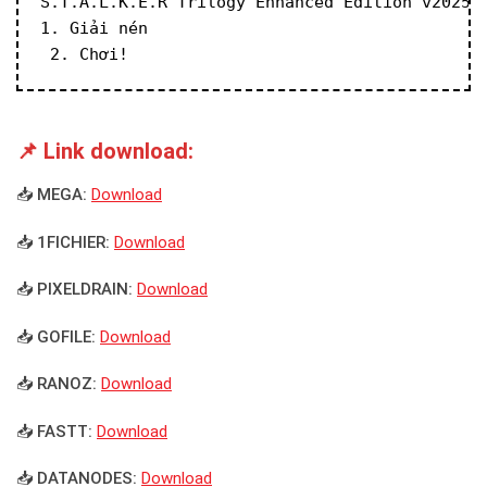
S.T.A.L.K.E.R Trilogy Enhanced Edition v20250
1. Giải nén
 2. Chơi!
📌 Link download:
📥 MEGA:
Download
📥 1FICHIER:
Download
📥 PIXELDRAIN:
Download
📥 GOFILE:
Download
📥 RANOZ:
Download
📥 FASTT:
Download
📥 DATANODES:
Download