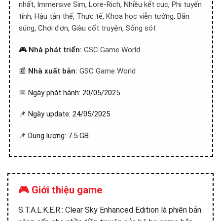
nhất
,
Immersive Sim
,
Lore-Rich
,
Nhiều kết cục
,
Phi tuyến
tính
,
Hậu tận thế
,
Thực tế
,
Khoa học viễn tưởng
,
Bắn
súng
,
Chơi đơn
,
Giàu cốt truyện
,
Sống sót
🎮
Nhà phát triển:
GSC Game World
📰
Nhà xuất bản:
GSC Game World
📅 Ngày phát hành: 20/05/2025
📌 Ngày update: 24/05/2025
📌 Dung lượng: 7.5 GB
🎮 Giới thiệu game
S.T.A.L.K.E.R.: Clear Sky Enhanced Edition là phiên bản