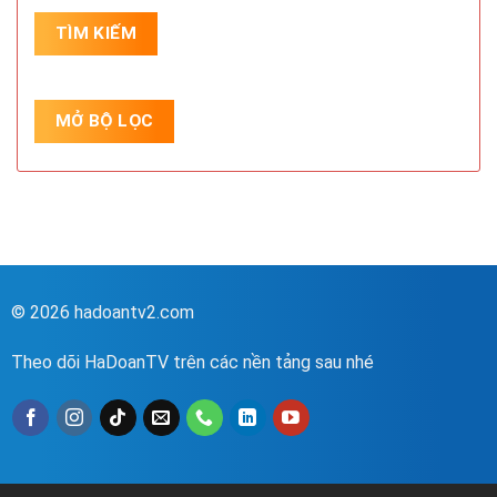
© 2026 hadoantv2.com
Theo dõi HaDoanTV trên các nền tảng sau nhé