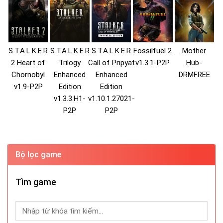
S.T.A.L.K.E.R
S.T.A.L.K.E.R
S.T.A.L.K.E.R
Fossilfuel 2
Mother
2 Heart of
Trilogy
Call of Pripyat
v1.3.1-P2P
Hub-
Chornobyl
Enhanced
Enhanced
DRMFREE
v1.9-P2P
Edition
Edition
v1.3.3.H1-
v1.10.1.27021-
P2P
P2P
Bộ lọc game
Tìm game