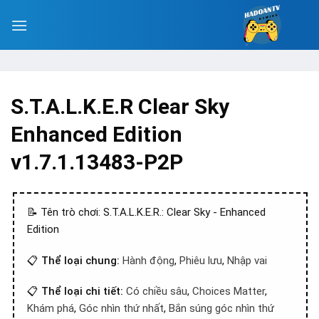
S.T.A.L.K.E.R Clear Sky
Enhanced Edition
v1.7.1.13483-P2P
📝 Tên trò chơi: S.T.A.L.K.E.R.: Clear Sky - Enhanced
Edition
📋
Thể loại chung:
Hành động
,
Phiêu lưu
,
Nhập vai
📋
Thể loại chi tiết:
Có chiều sâu
,
Choices Matter
,
Khám phá
,
Góc nhìn thứ nhất
,
Bắn súng góc nhìn thứ