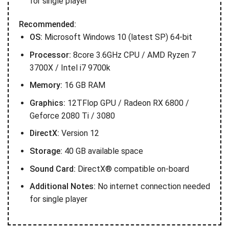
for single player
Recommended:
OS:
Microsoft Windows 10 (latest SP) 64-bit
Processor:
8core 3.6GHz CPU / AMD Ryzen 7
3700X / Intel i7 9700k
Memory:
16 GB RAM
Graphics:
12TFlop GPU / Radeon RX 6800 /
Geforce 2080 Ti / 3080
DirectX:
Version 12
Storage:
40 GB available space
Sound Card:
DirectX® compatible on-board
Additional Notes:
No internet connection needed
for single player