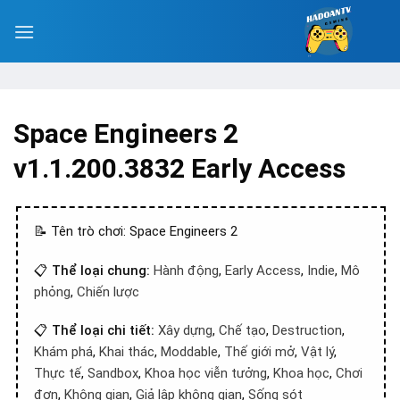
Space Engineers 2
v1.1.200.3832 Early Access
📝 Tên trò chơi: Space Engineers 2
📋
Thể loại chung:
Hành động
,
Early Access
,
Indie
,
Mô
phỏng
,
Chiến lược
📋
Thể loại chi tiết:
Xây dựng
,
Chế tạo
,
Destruction
,
Khám phá
,
Khai thác
,
Moddable
,
Thế giới mở
,
Vật lý
,
Thực tế
,
Sandbox
,
Khoa học viễn tưởng
,
Khoa học
,
Chơi
đơn
,
Không gian
,
Giả lập không gian
,
Sống sót