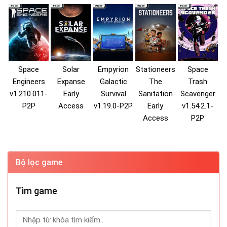
Space
Solar
Empyrion
Stationeers
Space
Engineers
Expanse
Galactic
The
Trash
v1.210.011-
Early
Survival
Sanitation
Scavenger
P2P
Access
v1.19.0-P2P
Early
v1.54.2.1-
Access
P2P
Bộ lọc game
Tìm game