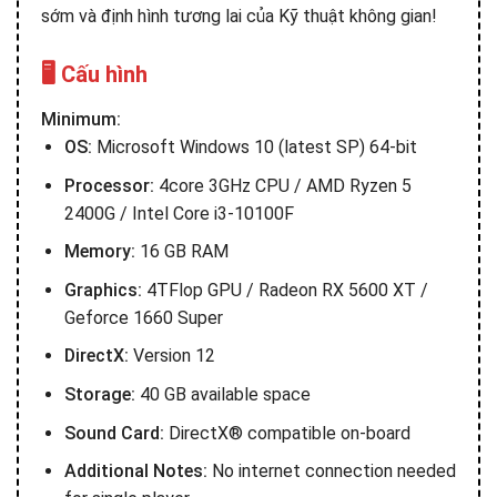
sớm và định hình tương lai của Kỹ thuật không gian!
🖥️ Cấu hình
Minimum:
OS:
Microsoft Windows 10 (latest SP) 64-bit
Processor:
4core 3GHz CPU / AMD Ryzen 5
2400G / Intel Core i3-10100F
Memory:
16 GB RAM
Graphics:
4TFlop GPU / Radeon RX 5600 XT /
Geforce 1660 Super
DirectX:
Version 12
Storage:
40 GB available space
Sound Card:
DirectX® compatible on-board
Additional Notes:
No internet connection needed