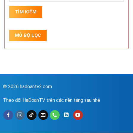
© 2026 hadoantv2.com
Theo dõi HaDoanTV trên các nền tảng sau nhé