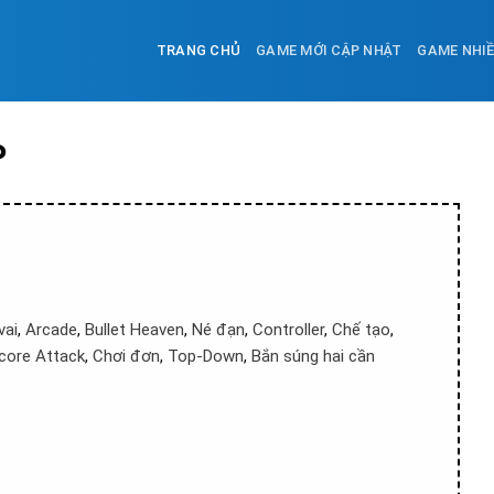
TRANG CHỦ
GAME MỚI CẬP NHẬT
GAME NHI
P
vai
,
Arcade
,
Bullet Heaven
,
Né đạn
,
Controller
,
Chế tạo
,
core Attack
,
Chơi đơn
,
Top-Down
,
Bắn súng hai cần