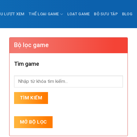
ỀU LƯỢT XEM
THỂ LOẠI GAME
LOẠT GAME
BỘ SƯU TẬP
BLOG
Bộ lọc game
Tìm game