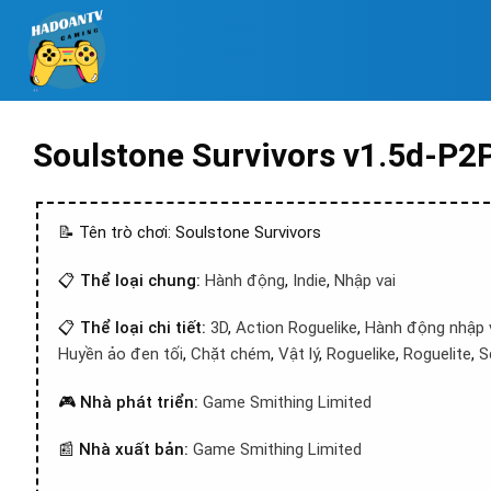
Soulstone Survivors v1.5d-P2
📝 Tên trò chơi: Soulstone Survivors
📋
Thể loại chung:
Hành động
,
Indie
,
Nhập vai
📋
Thể loại chi tiết:
3D
,
Action Roguelike
,
Hành động nhập 
Huyền ảo đen tối
,
Chặt chém
,
Vật lý
,
Roguelike
,
Roguelite
,
S
🎮
Nhà phát triển:
Game Smithing Limited
📰
Nhà xuất bản:
Game Smithing Limited