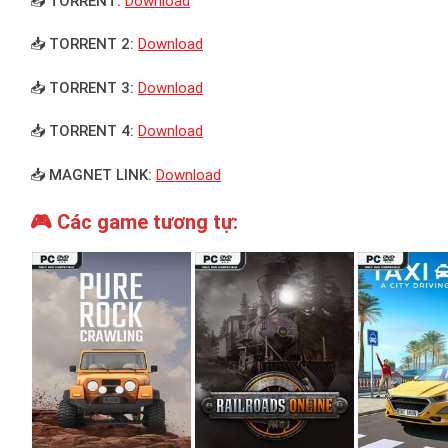
📥 TORRENT:
Download
📥 TORRENT 2:
Download
📥 TORRENT 3:
Download
📥 TORRENT 4:
Download
📥 MAGNET LINK:
Download
🎮 Các game tương tự: