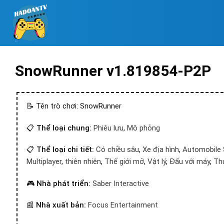
SnowRunner v1.819854-P2P
📝 Tên trò chơi: SnowRunner
📋
Thể loại chung:
Phiêu lưu
,
Mô phỏng
📋
Thể loại chi tiết:
Có chiều sâu
,
Xe địa hình
,
Automobile
Multiplayer
,
thiên nhiên
,
Thế giới mở
,
Vật lý
,
Đấu với máy
,
Th
🎮
Nhà phát triển:
Saber Interactive
📰
Nhà xuất bản:
Focus Entertainment