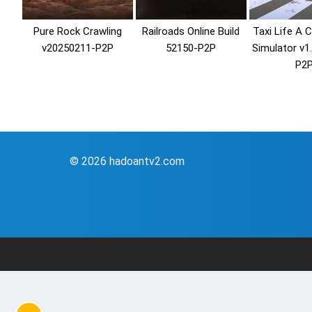
Pure Rock Crawling
Railroads Online Build
Taxi Life A C
v20250211-P2P
52150-P2P
Simulator v1
P2
© 2026 hadoantv2.com