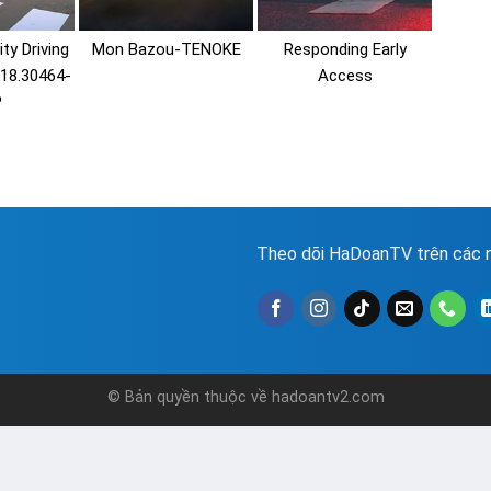
ity Driving
Mon Bazou-TENOKE
Responding Early
.18.30464-
Access
P
Theo dõi HaDoanTV trên các n
© Bản quyền thuộc về hadoantv2.com