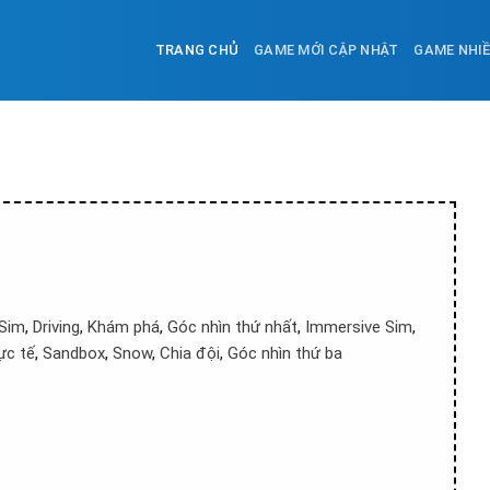
TRANG CHỦ
GAME MỚI CẬP NHẬT
GAME NHI
 Sim
,
Driving
,
Khám phá
,
Góc nhìn thứ nhất
,
Immersive Sim
,
ực tế
,
Sandbox
,
Snow
,
Chia đội
,
Góc nhìn thứ ba