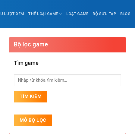
ỀU LƯỢT XEM
THỂ LOẠI GAME
LOẠT GAME
BỘ SƯU TẬP
BLOG
Bộ lọc game
Tìm game