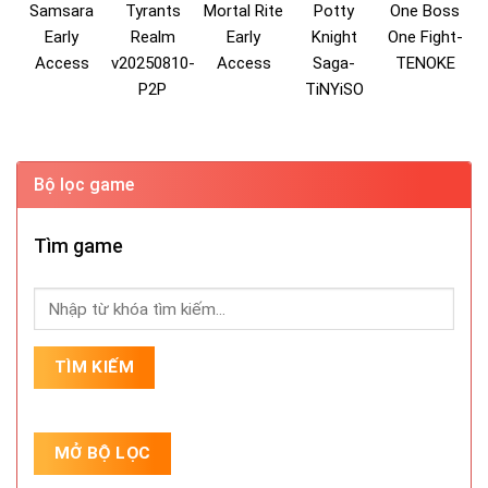
Samsara
Tyrants
Mortal Rite
Potty
One Boss
Early
Realm
Early
Knight
One Fight-
Access
v20250810-
Access
Saga-
TENOKE
P2P
TiNYiSO
Bộ lọc game
Tìm game