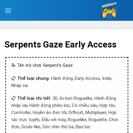
Serpents Gaze Early Access
📝 Tên trò chơi: Serpent's Gaze
📋
Thể loại chung:
Hành động
,
Early Access
,
Indie
,
Nhập vai
📋
Thể loại chi tiết:
3D
,
Action Roguelike
,
Hành động
nhập vai
,
Hành động phiêu lưu
,
Có chiều sâu
,
Hợp tác
,
Controller
,
Huyền ảo đen tối
,
Difficult
,
Multiplayer
,
Hợp
tác trực tuyến
,
Đấu với máy
,
Roguelike
,
Roguelite
,
Chơi
đơn
,
Souls-like
,
Góc nhìn thứ ba
,
Bạo lực