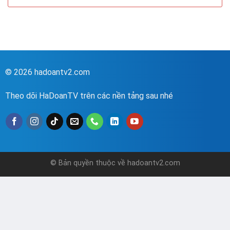
© 2026 hadoantv2.com
Theo dõi HaDoanTV trên các nền tảng sau nhé
© Bản quyền thuộc về hadoantv2.com