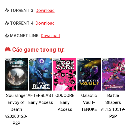
📥 TORRENT 3:
Download
📥 TORRENT 4:
Download
📥 MAGNET LINK:
Download
🎮 Các game tương tự:
Soulslinger
AFTERBLAST
ODDCORE
Galactic
Battle
Envoy of
Early Access
Early
Vault-
Shapers
Death
Access
TENOKE
v1.1.3.10519-
v20260120-
P2P
P2P