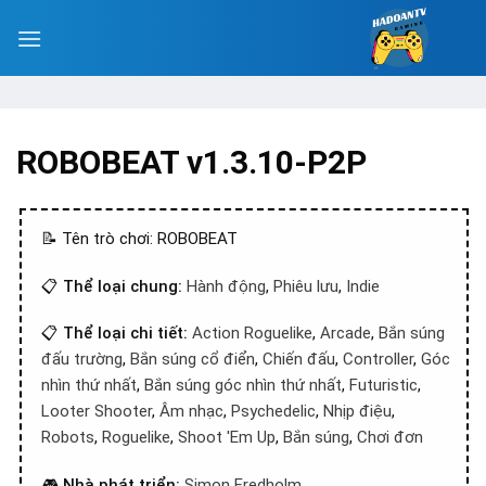
ROBOBEAT v1.3.10-P2P
📝 Tên trò chơi: ROBOBEAT
📋
Thể loại chung:
Hành động
,
Phiêu lưu
,
Indie
📋
Thể loại chi tiết:
Action Roguelike
,
Arcade
,
Bắn súng
đấu trường
,
Bắn súng cổ điển
,
Chiến đấu
,
Controller
,
Góc
nhìn thứ nhất
,
Bắn súng góc nhìn thứ nhất
,
Futuristic
,
Looter Shooter
,
Âm nhạc
,
Psychedelic
,
Nhịp điệu
,
Robots
,
Roguelike
,
Shoot 'Em Up
,
Bắn súng
,
Chơi đơn
🎮
Nhà phát triển:
Simon Fredholm