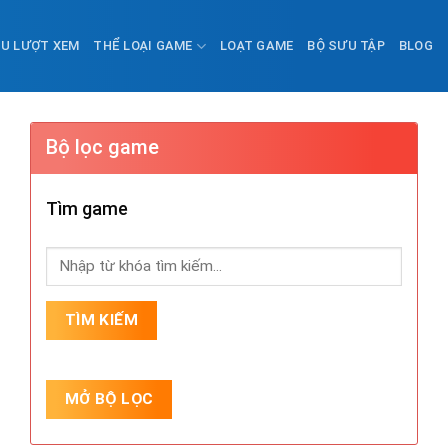
ỀU LƯỢT XEM
THỂ LOẠI GAME
LOẠT GAME
BỘ SƯU TẬP
BLOG
Bộ lọc game
Tìm game