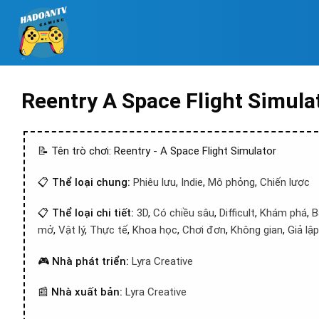
Reentry A Space Flight Simula
📝 Tên trò chơi: Reentry - A Space Flight Simulator
📋
Thể loại chung:
Phiêu lưu
,
Indie
,
Mô phỏng
,
Chiến lược
📋
Thể loại chi tiết:
3D
,
Có chiều sâu
,
Difficult
,
Khám phá
,
B
mở
,
Vật lý
,
Thực tế
,
Khoa học
,
Chơi đơn
,
Không gian
,
Giả lậ
🎮
Nhà phát triển:
Lyra Creative
📰
Nhà xuất bản:
Lyra Creative