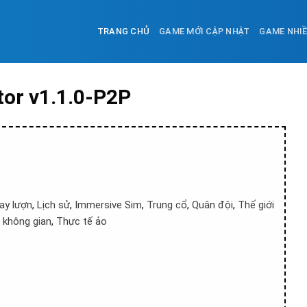
TRANG CHỦ
GAME MỚI CẬP NHẬT
GAME NHI
tor v1.1.0-P2P
ay lượn
,
Lịch sử
,
Immersive Sim
,
Trung cổ
,
Quân đội
,
Thế giới
p không gian
,
Thực tế ảo