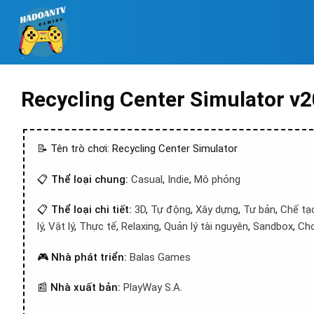
Recycling Center Simulator 
📝 Tên trò chơi: Recycling Center Simulator
📋
Thể loại chung:
Casual
,
Indie
,
Mô phỏng
📋
Thể loại chi tiết:
3D
,
Tự động
,
Xây dựng
,
Tư bản
,
Chế tạ
lý
,
Vật lý
,
Thực tế
,
Relaxing
,
Quản lý tài nguyên
,
Sandbox
,
Chơ
🎮
Nhà phát triển:
Balas Games
📰
Nhà xuất bản:
PlayWay S.A.