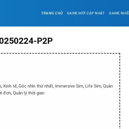
TRANG CHỦ
GAME MỚI CẬP NHẬT
GAME NHI
v20250224-P2P
o
,
Kinh tế
,
Góc nhìn thứ nhất
,
Immersive Sim
,
Life Sim
,
Quản
i đơn
,
Quản lý thời gian