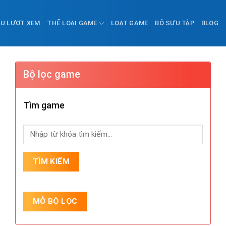
ỀU LƯỢT XEM
THỂ LOẠI GAME
LOẠT GAME
BỘ SƯU TẬP
BLOG
Bộ lọc game
Tìm game