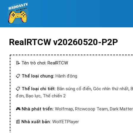
RealRTCW v20260520-P2P
📝 Tên trò chơi: RealRTCW
📋
Thể loại chung:
Hành động
📋
Thể loại chi tiết:
Bắn súng cổ điển
,
Góc nhìn thứ nhất
,
B
đơn
,
Bạo lực
,
Thế chiến 2
🎮
Nhà phát triển:
Wolfmap
,
Rtcwcoop Team
,
Dark Matter
📰
Nhà xuất bản:
WolfETPlayer