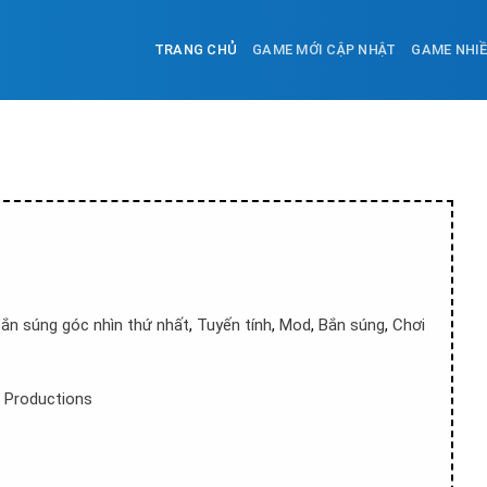
TRANG CHỦ
GAME MỚI CẬP NHẬT
GAME NHI
ắn súng góc nhìn thứ nhất
,
Tuyến tính
,
Mod
,
Bắn súng
,
Chơi
 Productions