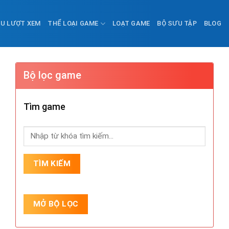
ỀU LƯỢT XEM
THỂ LOẠI GAME
LOẠT GAME
BỘ SƯU TẬP
BLOG
Bộ lọc game
Tìm game