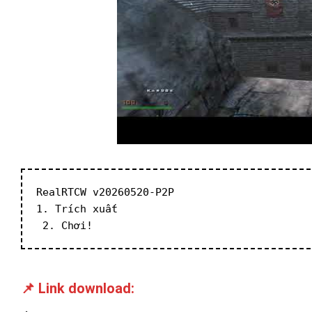
RealRTCW v20260520-P2P
1. Trích xuất
 2. Chơi!
📌 Link download: