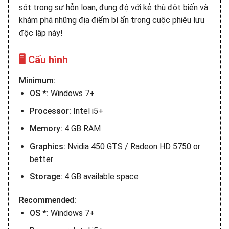
sót trong sự hỗn loạn, đụng độ với kẻ thù đột biến và
khám phá những địa điểm bí ẩn trong cuộc phiêu lưu
độc lập này!
🖥️ Cấu hình
Minimum:
OS *:
Windows 7+
Processor:
Intel i5+
Memory:
4 GB RAM
Graphics:
Nvidia 450 GTS / Radeon HD 5750 or
better
Storage:
4 GB available space
Recommended:
OS *:
Windows 7+