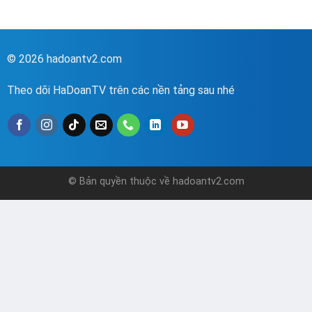
© 2026 hadoantv2.com
Theo dõi HaDoanTV trên các nền tảng sau nhé
© Bản quyền thuộc về hadoantv2.com