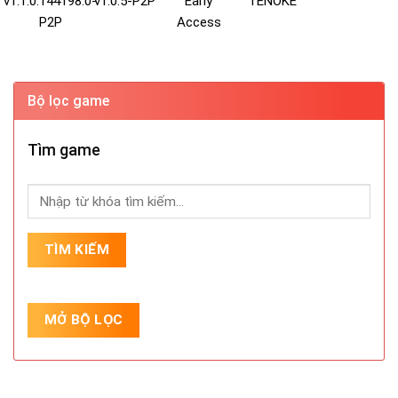
v1.1.0.144198.0-
v1.0.5-P2P
Early
TENOKE
P2P
Access
Bộ lọc game
Tìm game