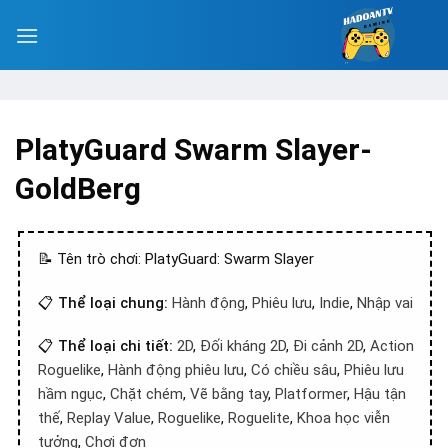
PlatyGuard Swarm Slayer-
GoldBerg
📝 Tên trò chơi: PlatyGuard: Swarm Slayer
📋
Thể loại chung:
Hành động
,
Phiêu lưu
,
Indie
,
Nhập vai
📋
Thể loại chi tiết:
2D
,
Đối kháng 2D
,
Đi cảnh 2D
,
Action
Roguelike
,
Hành động phiêu lưu
,
Có chiều sâu
,
Phiêu lưu
hầm ngục
,
Chặt chém
,
Vẽ bằng tay
,
Platformer
,
Hậu tận
thế
,
Replay Value
,
Roguelike
,
Roguelite
,
Khoa học viễn
tưởng
,
Chơi đơn