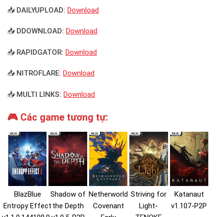
📥 DAILYUPLOAD:
Download
📥 DDOWNLOAD:
Download
📥 RAPIDGATOR:
Download
📥 NITROFLARE:
Download
📥 MULTI LINKS:
Download
🎮 Các game tương tự:
BlazBlue
Shadow of
Netherworld
Striving for
Katanaut
Entropy Effect
the Depth
Covenant
Light-
v1.107-P2P