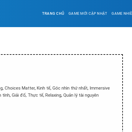
TRANG CHỦ
GAME MỚI CẬP NHẬT
GAME NHI
ng
,
Choices Matter
,
Kinh tế
,
Góc nhìn thứ nhất
,
Immersive
n tính
,
Giải đố
,
Thực tế
,
Relaxing
,
Quản lý tài nguyên