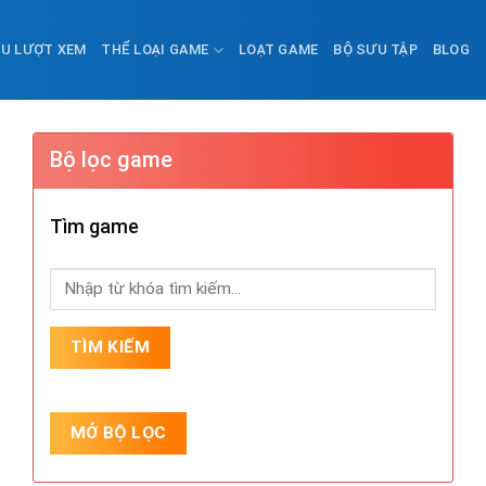
ỀU LƯỢT XEM
THỂ LOẠI GAME
LOẠT GAME
BỘ SƯU TẬP
BLOG
Bộ lọc game
Tìm game