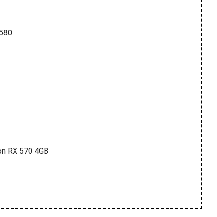
 580
on RX 570 4GB