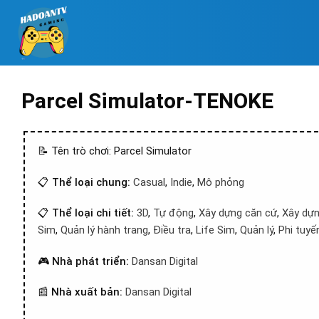
Parcel Simulator-TENOKE
📝 Tên trò chơi: Parcel Simulator
📋
Thể loại chung:
Casual
,
Indie
,
Mô phỏng
📋
Thể loại chi tiết:
3D
,
Tự động
,
Xây dựng căn cứ
,
Xây dự
Sim
,
Quản lý hành trang
,
Điều tra
,
Life Sim
,
Quản lý
,
Phi tuyế
🎮
Nhà phát triển:
Dansan Digital
📰
Nhà xuất bản:
Dansan Digital