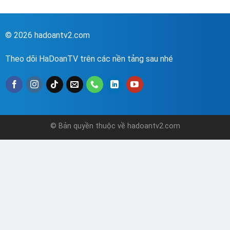
© 2026 hadoantv2.com
Theo dõi HaDoanTV trên các nền tảng sau nhé
© Bản quyền thuộc về hadoantv2.com