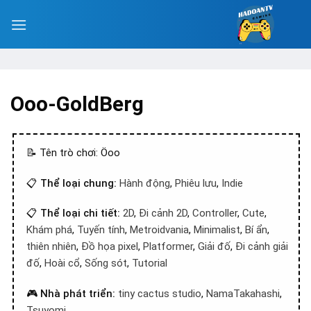
Ooo-GoldBerg
📝 Tên trò chơi: Öoo
📋
Thể loại chung:
Hành động
,
Phiêu lưu
,
Indie
📋
Thể loại chi tiết:
2D
,
Đi cảnh 2D
,
Controller
,
Cute
,
Khám phá
,
Tuyến tính
,
Metroidvania
,
Minimalist
,
Bí ẩn
,
thiên nhiên
,
Đồ họa pixel
,
Platformer
,
Giải đố
,
Đi cảnh giải
đố
,
Hoài cổ
,
Sống sót
,
Tutorial
🎮
Nhà phát triển:
tiny cactus studio
,
NamaTakahashi
,
Tsuyomi