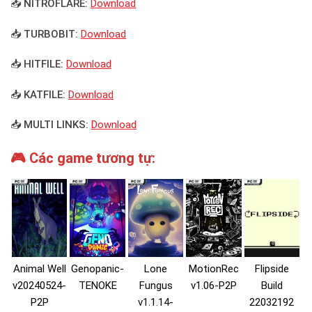
📥 NITROFLARE:
Download
📥 TURBOBIT:
Download
📥 HITFILE:
Download
📥 KATFILE:
Download
📥 MULTI LINKS:
Download
🎮 Các game tương tự:
Animal Well
Genopanic-
Lone
MotionRec
Flipside
v20240524-
TENOKE
Fungus
v1.06-P2P
Build
P2P
v1.1.14-
22032192