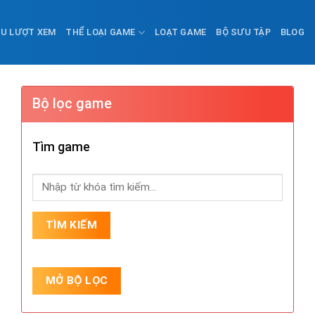
ỀU LƯỢT XEM
THỂ LOẠI GAME
LOẠT GAME
BỘ SƯU TẬP
BLOG
Bộ lọc game
Tìm game