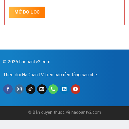
© 2026 hadoantv2.com
Theo dõi HaDoanTV trên các nền tảng sau nhé
© Bản quyền thuộc về hadoantv2.com