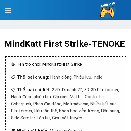
MindKatt First Strike-TENOKE
📝 Tên trò chơi: MindKatt:First Strike
📋
Thể loại chung:
Hành động
,
Phiêu lưu
,
Indie
📋
Thể loại chi tiết:
2.5D
,
Đi cảnh 2D
,
3D
,
3D Platformer
,
Hành động phiêu lưu
,
Choices Matter
,
Controller
,
Cyberpunk
,
Phản địa đàng
,
Metroidvania
,
Nhiều kết cục
,
Platformer
,
Hậu tận thế
,
Khoa học viễn tưởng
,
Bắn súng
,
Side Scroller
,
Lén lút
,
Giàu cốt truyện
🎮
Nhà phát triển:
MapacheXstudio