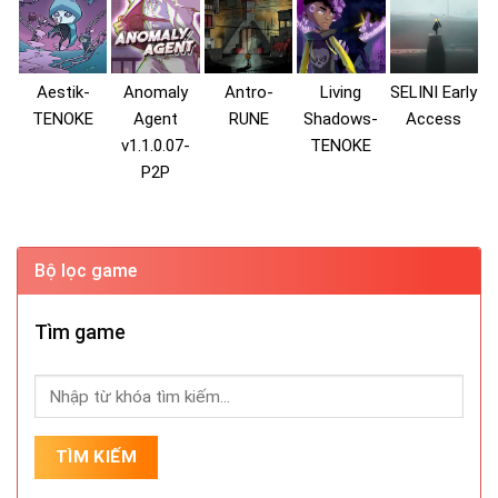
Aestik-
Anomaly
Antro-
Living
SELINI Early
TENOKE
Agent
RUNE
Shadows-
Access
v1.1.0.07-
TENOKE
P2P
Bộ lọc game
Tìm game