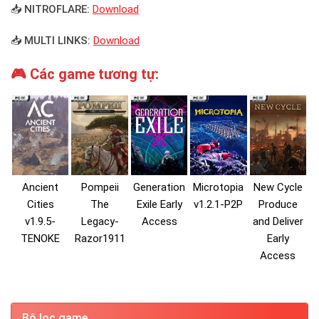
📥 NITROFLARE:
Download
📥 MULTI LINKS:
Download
🎮 Các game tương tự:
Ancient
Pompeii
Generation
Microtopia
New Cycle
Cities
The
Exile Early
v1.2.1-P2P
Produce
v1.9.5-
Legacy-
Access
and Deliver
TENOKE
Razor1911
Early
Access
Bộ lọc game