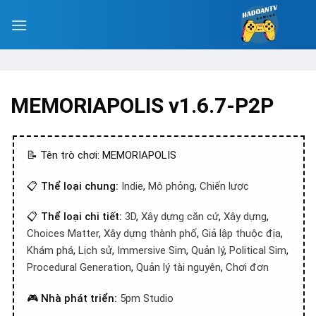
MEMORIAPOLIS v1.6.7-P2P
📝 Tên trò chơi: MEMORIAPOLIS
📋
Thể loại chung:
Indie
,
Mô phỏng
,
Chiến lược
📋
Thể loại chi tiết:
3D
,
Xây dựng căn cứ
,
Xây dựng
,
Choices Matter
,
Xây dựng thành phố
,
Giả lập thuộc địa
,
Khám phá
,
Lịch sử
,
Immersive Sim
,
Quản lý
,
Political Sim
,
Procedural Generation
,
Quản lý tài nguyên
,
Chơi đơn
🎮
Nhà phát triển:
5pm Studio