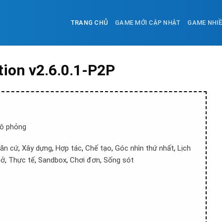
TRANG CHỦ
GAME MỚI CẬP NHẬT
GAME NHI
tion v2.6.0.1-P2P
ô phỏng
căn cứ
,
Xây dựng
,
Hợp tác
,
Chế tạo
,
Góc nhìn thứ nhất
,
Lịch
mở
,
Thực tế
,
Sandbox
,
Chơi đơn
,
Sống sót