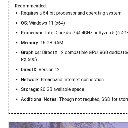
Recommended:
Requires a 64-bit processor and operating system
OS:
Windows 11 (x64)
Processor:
Intel Core i5/i7 @ 4GHz or Ryzen 5 @ 4G
Memory:
16 GB RAM
Graphics:
DirectX 12 compatible GPU, 8GB dedicate
RX 590)
DirectX:
Version 12
Network:
Broadband Internet connection
Storage:
20 GB available space
Additional Notes:
Though not required, SSD for sto