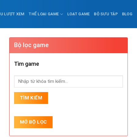
ỀU LƯỢT XEM
THỂ LOẠI GAME
LOẠT GAME
BỘ SƯU TẬP
BLOG
Bộ lọc game
Tìm game