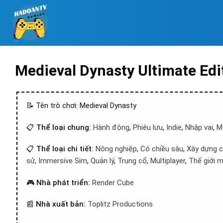
Medieval Dynasty Ultimate Edi
📝 Tên trò chơi: Medieval Dynasty
📋
Thể loại chung:
Hành động
,
Phiêu lưu
,
Indie
,
Nhập vai
,
M
📋
Thể loại chi tiết:
Nông nghiệp
,
Có chiều sâu
,
Xây dựng 
sử
,
Immersive Sim
,
Quản lý
,
Trung cổ
,
Multiplayer
,
Thế giới 
🎮
Nhà phát triển:
Render Cube
📰
Nhà xuất bản:
Toplitz Productions