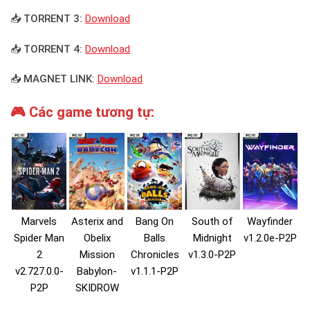
📥 TORRENT 3:
Download
📥 TORRENT 4:
Download
📥 MAGNET LINK:
Download
🎮 Các game tương tự:
Marvels
Asterix and
Bang On
South of
Wayfinder
Spider Man
Obelix
Balls
Midnight
v1.2.0e-P2P
2
Mission
Chronicles
v1.3.0-P2P
v2.727.0.0-
Babylon-
v1.1.1-P2P
P2P
SKIDROW