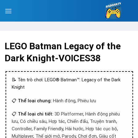
LEGO Batman Legacy of the
Dark Knight-VOICES38
📝 Tên trò chơi: LEGO® Batman™: Legacy of the Dark
Knight
📋
Thể loại chung:
Hành động
,
Phiêu lưu
📋
Thể loại chi tiết:
3D Platformer
,
Hành động phiêu
lưu
,
Có chiều sâu
,
Hợp tác
,
Chiến đấu
,
Truyện tranh
,
Controller
,
Family Friendly
,
Hài hước
,
Hợp tác cục bộ
,
Multiplayer
,
Thế giới mở
,
Parody
,
Chơi đơn
,
Giàu cốt