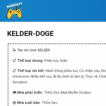
KELDER-DOGE
📝 Tên trò chơi: KELDER
📋
Thể loại chung:
Phiêu lưu
,
Indie
📋
Thể loại chi tiết:
Hành động phiêu lưu
,
Có chiều sâu
,
Kh
Immersive
,
Nhiều kết cục
,
Bí ẩn
,
Kinh dị tâm lý
,
Thực tế
,
Chơ
Simulator
🎮
Nhà phát triển:
THOs Dev
,
Mad Muffin Studios
📰
Nhà xuất bản:
THOs Dev