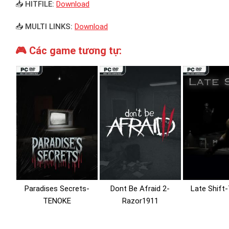
📥 HITFILE:
Download
📥 MULTI LINKS:
Download
🎮 Các game tương tự:
Paradises Secrets-
Dont Be Afraid 2-
Late Shif
TENOKE
Razor1911