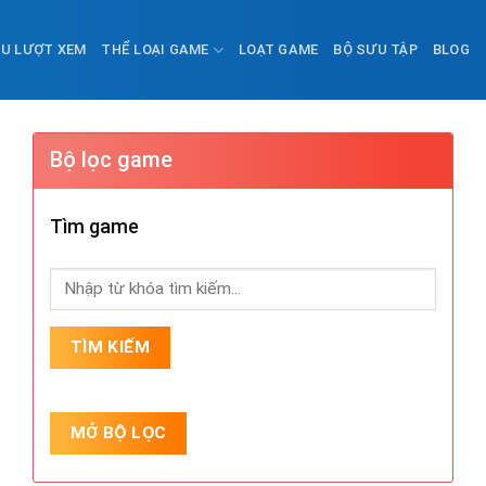
ỀU LƯỢT XEM
THỂ LOẠI GAME
LOẠT GAME
BỘ SƯU TẬP
BLOG
Bộ lọc game
Tìm game