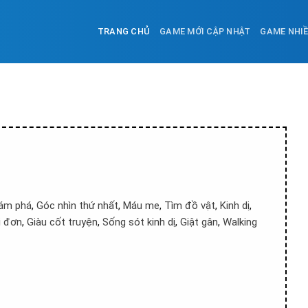
TRANG CHỦ
GAME MỚI CẬP NHẬT
GAME NHI
ám phá
,
Góc nhìn thứ nhất
,
Máu me
,
Tìm đồ vật
,
Kinh dị
,
i đơn
,
Giàu cốt truyện
,
Sống sót kinh dị
,
Giật gân
,
Walking