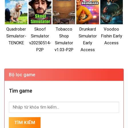
Quadrober
Skoof
Tobacco
Drunkard
Voodoo
Simulator-
Simulator
Shop
Simulator
Fishin Early
TENOKE
v20250514-
Simulator
Early
Access
P2P
v1.03-P2P
Access
Bộ lọc game
Tìm game