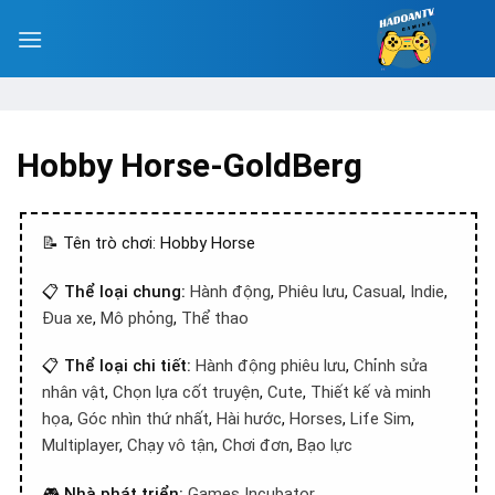
Hobby Horse-GoldBerg
📝 Tên trò chơi: Hobby Horse
📋
Thể loại chung:
Hành động
,
Phiêu lưu
,
Casual
,
Indie
,
Đua xe
,
Mô phỏng
,
Thể thao
📋
Thể loại chi tiết:
Hành động phiêu lưu
,
Chỉnh sửa
nhân vật
,
Chọn lựa cốt truyện
,
Cute
,
Thiết kế và minh
họa
,
Góc nhìn thứ nhất
,
Hài hước
,
Horses
,
Life Sim
,
Multiplayer
,
Chạy vô tận
,
Chơi đơn
,
Bạo lực
🎮
Nhà phát triển:
Games Incubator