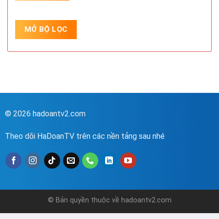
© 2026 hadoantv2.com
Theo dõi HaDoanTV trên các nền tảng sau nhé
© Bản quyền thuộc về hadoantv2.com