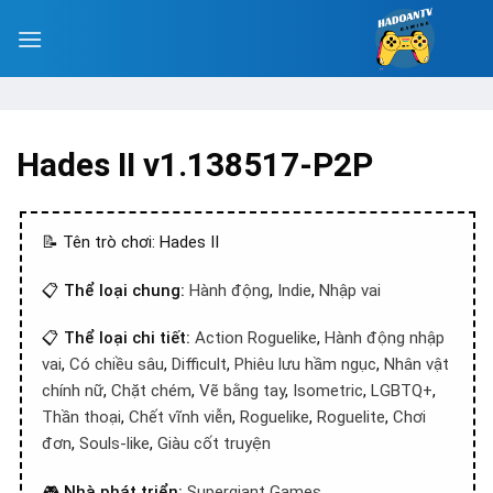
Hades II v1.138517-P2P
📝 Tên trò chơi: Hades II
📋
Thể loại chung:
Hành động
,
Indie
,
Nhập vai
📋
Thể loại chi tiết:
Action Roguelike
,
Hành động nhập
vai
,
Có chiều sâu
,
Difficult
,
Phiêu lưu hầm ngục
,
Nhân vật
chính nữ
,
Chặt chém
,
Vẽ bằng tay
,
Isometric
,
LGBTQ+
,
Thần thoại
,
Chết vĩnh viễn
,
Roguelike
,
Roguelite
,
Chơi
đơn
,
Souls-like
,
Giàu cốt truyện
🎮
Nhà phát triển:
Supergiant Games