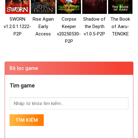
SWORN
Rise Again
Corpse
Shadow of
The Book
v1.2.0.1.1222-
Early
Keeper
the Depth
of Aaru-
P2P
Access
v20250530-
v1.0.5-P2P
TENOKE
P2P
Bộ lọc game
Tìm game