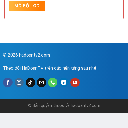
© 2026 hadoantv2.com
Theo dõi HaDoanTV trên các nền tảng sau nhé
© Bản quyền thuộc về hadoantv2.com