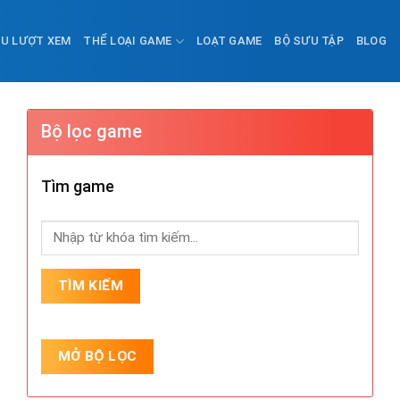
ỀU LƯỢT XEM
THỂ LOẠI GAME
LOẠT GAME
BỘ SƯU TẬP
BLOG
Bộ lọc game
Tìm game