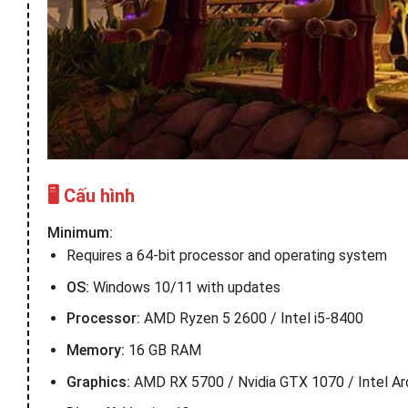
🖥️ Cấu hình
Minimum:
Requires a 64-bit processor and operating system
OS:
Windows 10/11 with updates
Processor:
AMD Ryzen 5 2600 / Intel i5-8400
Memory:
16 GB RAM
Graphics:
AMD RX 5700 / Nvidia GTX 1070 / Intel A