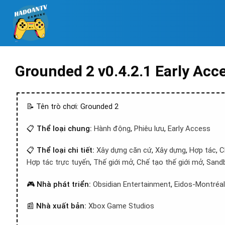
Grounded 2 v0.4.2.1 Early Acc
📝 Tên trò chơi: Grounded 2
📋
Thể loại chung:
Hành động
,
Phiêu lưu
,
Early Access
📋
Thể loại chi tiết:
Xây dựng căn cứ
,
Xây dựng
,
Hợp tác
,
C
Hợp tác trực tuyến
,
Thế giới mở
,
Chế tạo thế giới mở
,
Sand
🎮
Nhà phát triển:
Obsidian Entertainment
,
Eidos-Montréal
📰
Nhà xuất bản:
Xbox Game Studios