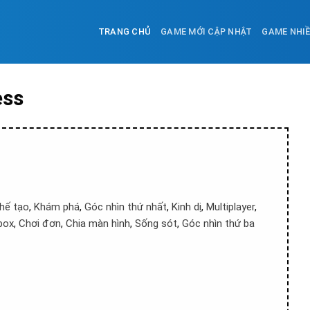
TRANG CHỦ
GAME MỚI CẬP NHẬT
GAME NHI
ess
hế tạo
,
Khám phá
,
Góc nhìn thứ nhất
,
Kinh dị
,
Multiplayer
,
box
,
Chơi đơn
,
Chia màn hình
,
Sống sót
,
Góc nhìn thứ ba