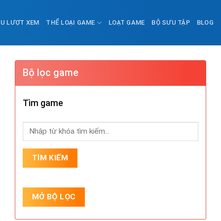
ỀU LƯỢT XEM
THỂ LOẠI GAME
LOẠT GAME
BỘ SƯU TẬP
BLOG
Bộ lọc game
Tìm game