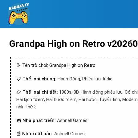
Grandpa High on Retro v2026
📝 Tên trò chơi: Grandpa High on Retro
📋
Thể loại chung:
Hành động
,
Phiêu lưu
,
Indie
📋
Thể loại chi tiết:
1980s
,
3D
,
Hành động phiêu lưu
,
Có chi
Hài kịch "đen"
,
Hài hước "đen"
,
Hài hước
,
Tuyến tính
,
Modern
nhìn thứ 3
🎮
Nhà phát triển:
Ashnell Games
📰
Nhà xuất bản:
Ashnell Games