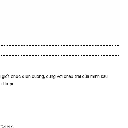
 giết chóc điên cuồng, cùng với cháu trai của mình sau
 thoại.
64 bit)