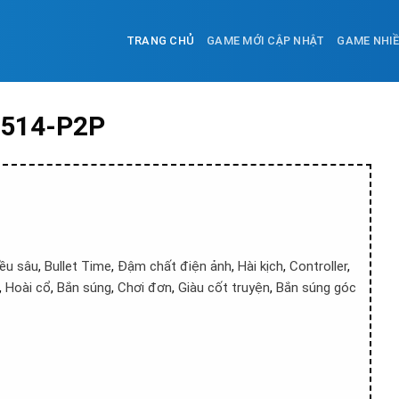
TRANG CHỦ
GAME MỚI CẬP NHẬT
GAME NHI
0514-P2P
ều sâu
,
Bullet Time
,
Đậm chất điện ảnh
,
Hài kịch
,
Controller
,
,
Hoài cổ
,
Bắn súng
,
Chơi đơn
,
Giàu cốt truyện
,
Bắn súng góc