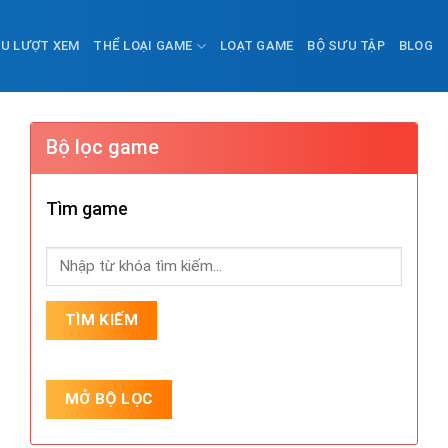
ỀU LƯỢT XEM
THỂ LOẠI GAME
LOẠT GAME
BỘ SƯU TẬP
BLOG
Bộ lọc game
Tìm game