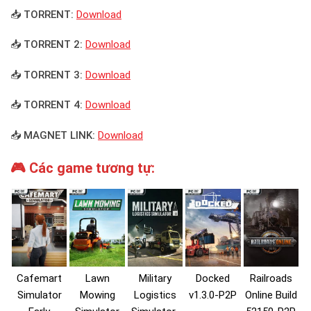
📥 TORRENT:
Download
📥 TORRENT 2:
Download
📥 TORRENT 3:
Download
📥 TORRENT 4:
Download
📥 MAGNET LINK:
Download
🎮 Các game tương tự:
Cafemart
Lawn
Military
Docked
Railroads
Simulator
Mowing
Logistics
v1.3.0-P2P
Online Build