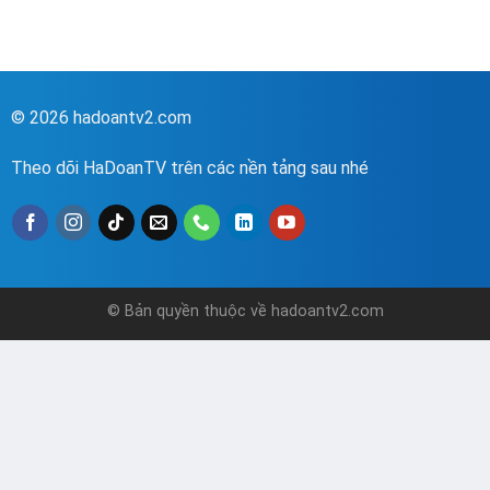
© 2026 hadoantv2.com
Theo dõi HaDoanTV trên các nền tảng sau nhé
© Bản quyền thuộc về hadoantv2.com