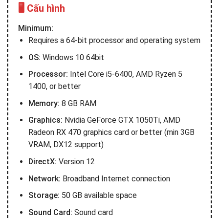
🖥️ Cấu hình
Minimum:
Requires a 64-bit processor and operating system
OS:
Windows 10 64bit
Processor:
Intel Core i5-6400, AMD Ryzen 5
1400, or better
Memory:
8 GB RAM
Graphics:
Nvidia GeForce GTX 1050Ti, AMD
Radeon RX 470 graphics card or better (min 3GB
VRAM, DX12 support)
DirectX:
Version 12
Network:
Broadband Internet connection
Storage:
50 GB available space
Sound Card:
Sound card