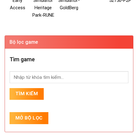
Early
Simulator
Simulator-
52150-P2P
Access
Heritage
GoldBerg
Park-RUNE
Bộ lọc game
Tìm game