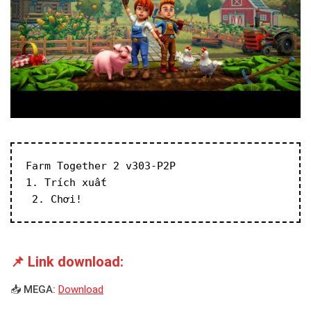
Farm Together 2 v303-P2P
1. Trích xuất
 2. Chơi!
📌 Link download:
📥 MEGA:
Download