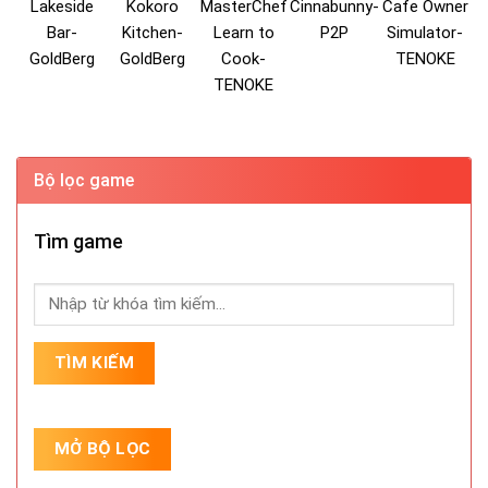
Lakeside
Kokoro
MasterChef
Cinnabunny-
Cafe Owner
Bar-
Kitchen-
Learn to
P2P
Simulator-
GoldBerg
GoldBerg
Cook-
TENOKE
TENOKE
Bộ lọc game
Tìm game