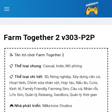
Farm Together 2 v303-P2P
📝 Tên trò chơi: Farm Together 2
📋
Thể loại chung:
Casual
,
Indie
,
Mô phỏng
📋
Thể loại chi tiết:
3D
,
Nông nghiệp
,
Xây dựng căn cứ
,
Hoạt hình
,
Chỉnh sửa nhân vật
,
Hợp tác
,
Nấu ăn
,
Cute
,
Kinh tế
,
Family Friendly
,
Farming Sim
,
Câu cá
,
Nhàn rỗi
,
Life Sim
,
Quản lý
,
Relaxing
,
Sandbox
,
Quản lý thời gian
🎮
Nhà phát triển:
Milkstone Studios