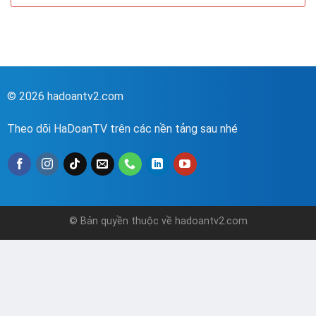
© 2026 hadoantv2.com
Theo dõi HaDoanTV trên các nền tảng sau nhé
© Bản quyền thuộc về hadoantv2.com