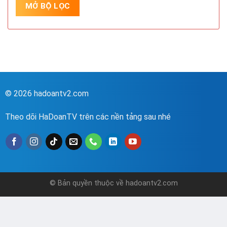
© 2026 hadoantv2.com
Theo dõi HaDoanTV trên các nền tảng sau nhé
© Bản quyền thuộc về hadoantv2.com