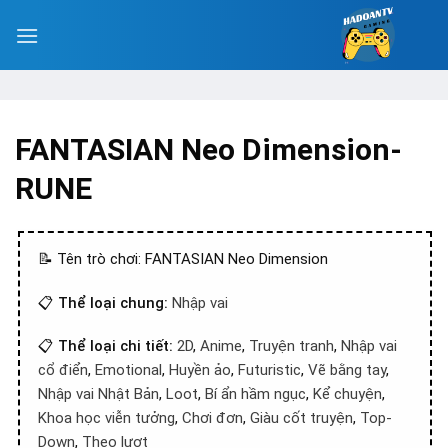
FANTASIAN Neo Dimension-
RUNE
📝 Tên trò chơi: FANTASIAN Neo Dimension
📋
Thể loại chung:
Nhập vai
📋
Thể loại chi tiết:
2D
,
Anime
,
Truyện tranh
,
Nhập vai
cổ điển
,
Emotional
,
Huyền ảo
,
Futuristic
,
Vẽ bằng tay
,
Nhập vai Nhật Bản
,
Loot
,
Bí ẩn hầm ngục
,
Kể chuyện
,
Khoa học viễn tưởng
,
Chơi đơn
,
Giàu cốt truyện
,
Top-
Down
,
Theo lượt