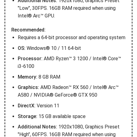
Additional Notes:
1920x1080, Graphics Preset
"Low", 30FPS. 16GB RAM required when using
Intel® Arc™ GPU.
Recommended:
Requires a 64-bit processor and operating system
OS:
Windows® 10 / 11 64-bit
Processor:
AMD Ryzen™ 3 1200 / Intel® Core™
i3-6100
Memory:
8 GB RAM
Graphics:
AMD Radeon™ RX 560 / Intel® Arc™
A580 / NVIDIA® GeForce® GTX 950
DirectX:
Version 11
Storage:
15 GB available space
Additional Notes:
1920x1080, Graphics Preset
"High", 60FPS. 16GB RAM required when using