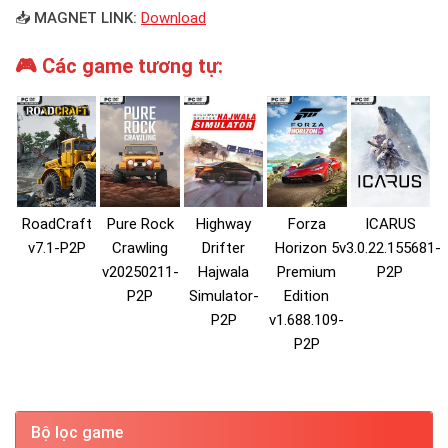
📥 MAGNET LINK:
Download
🎮 Các game tương tự:
RoadCraft
Pure Rock
Highway
Forza
ICARUS
v7.1-P2P
Crawling
Drifter
Horizon 5
v3.0.22.155681-
v20250211-
Hajwala
Premium
P2P
P2P
Simulator-
Edition
P2P
v1.688.109-
P2P
Bộ lọc game