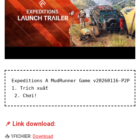
Expeditions A MudRunner Game v20260116-P2P
1. Trích xuất
 2. Chơi!
📌 Link download:
📥 1FICHIER:
Download