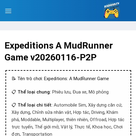
Expeditions A MudRunner
Game v20260116-P2P
📝 Tên trò chơi: Expeditions: A MudRunner Game
📋
Thể loại chung:
Phiêu lưu
,
Đua xe
,
Mô phỏng
📋
Thể loại chi tiết:
Automobile Sim
,
Xây dựng căn cứ
,
Xây dựng
,
Chỉnh sửa nhân vật
,
Hợp tác
,
Driving
,
Khám
phá
,
Moddable
,
Multiplayer
,
thiên nhiên
,
Offroad
,
Hợp tác
trực tuyến
,
Thế giới mở
,
Vật lý
,
Thực tế
,
Khoa học
,
Chơi
đơn
,
Transportation