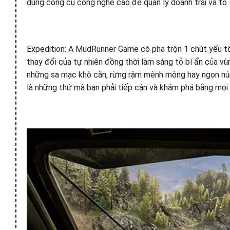
dụng công cụ công nghệ cao để quản lý doanh trại và tổ đ
Expedition: A MudRunner Game có pha trộn 1 chút yếu tố s
thay đổi của tự nhiên đồng thời làm sáng tỏ bí ẩn của vùn
những sa mạc khô cằn, rừng rậm mênh mông hay ngọn núi d
là những thứ mà bạn phải tiếp cận và khám phá bằng mọi 