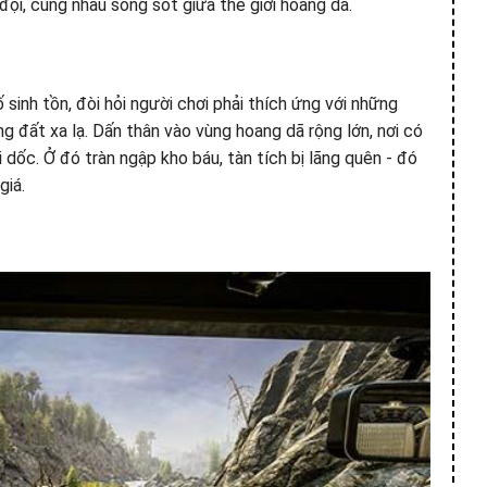
ội, cùng nhau sống sót giữa thế giới hoang dã.
inh tồn, đòi hỏi người chơi phải thích ứng với những
g đất xa lạ. Dấn thân vào vùng hoang dã rộng lớn, nơi có
ốc. Ở đó tràn ngập kho báu, tàn tích bị lãng quên - đó
giá.