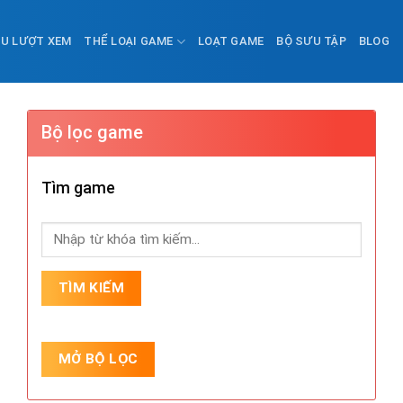
ỀU LƯỢT XEM
THỂ LOẠI GAME
LOẠT GAME
BỘ SƯU TẬP
BLOG
Bộ lọc game
Tìm game