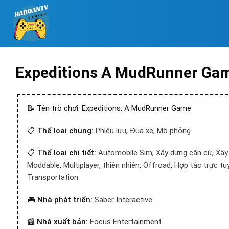
Expeditions A MudRunner Ga
📝 Tên trò chơi: Expeditions: A MudRunner Game
📋
Thể loại chung:
Phiêu lưu
,
Đua xe
,
Mô phỏng
📋
Thể loại chi tiết:
Automobile Sim
,
Xây dựng căn cứ
,
Xây
Moddable
,
Multiplayer
,
thiên nhiên
,
Offroad
,
Hợp tác trực tu
Transportation
🎮
Nhà phát triển:
Saber Interactive
📰
Nhà xuất bản:
Focus Entertainment