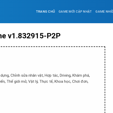
TRANG CHỦ
GAME MỚI CẬP NHẬT
GAME NHI
me v1.832915-P2P
 dựng
,
Chỉnh sửa nhân vật
,
Hợp tác
,
Driving
,
Khám phá
,
yến
,
Thế giới mở
,
Vật lý
,
Thực tế
,
Khoa học
,
Chơi đơn
,