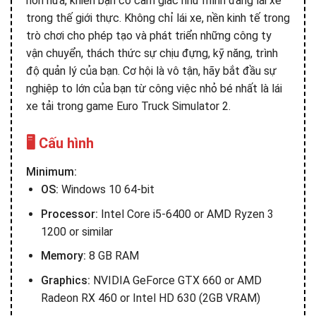
hơn nữa, khiến bạn có cảm giác như mình đang lái xe
trong thế giới thực. Không chỉ lái xe, nền kinh tế trong
trò chơi cho phép tạo và phát triển những công ty
vận chuyển, thách thức sự chịu đựng, kỹ năng, trình
độ quản lý của bạn. Cơ hội là vô tận, hãy bắt đầu sự
nghiệp to lớn của bạn từ công việc nhỏ bé nhất là lái
xe tải trong game Euro Truck Simulator 2.
🖥️ Cấu hình
Minimum:
OS:
Windows 10 64-bit
Processor:
Intel Core i5-6400 or AMD Ryzen 3
1200 or similar
Memory:
8 GB RAM
Graphics:
NVIDIA GeForce GTX 660 or AMD
Radeon RX 460 or Intel HD 630 (2GB VRAM)