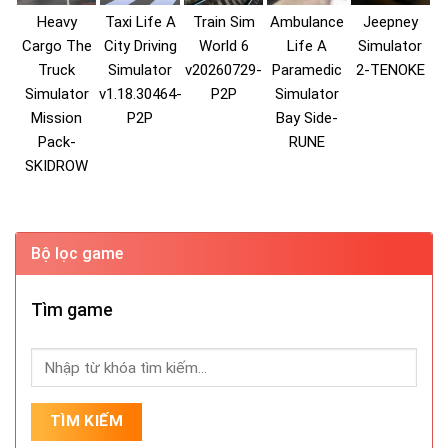
Heavy
Taxi Life A
Train Sim
Ambulance
Jeepney
Cargo The
City Driving
World 6
Life A
Simulator
Truck
Simulator
v20260729-
Paramedic
2-TENOKE
Simulator
v1.18.30464-
P2P
Simulator
Mission
P2P
Bay Side-
Pack-
RUNE
SKIDROW
Bộ lọc game
Tìm game