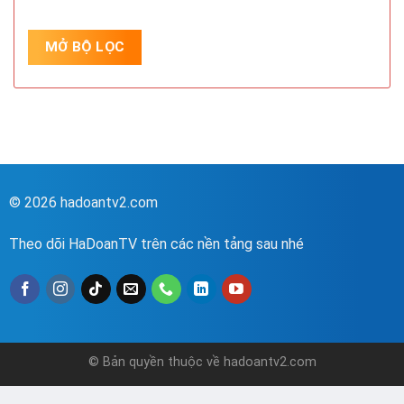
© 2026 hadoantv2.com
Theo dõi HaDoanTV trên các nền tảng sau nhé
© Bản quyền thuộc về hadoantv2.com