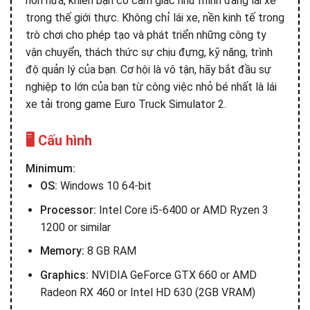
hơn nữa, khiến bạn có cảm giác như mình đang lái xe
trong thế giới thực. Không chỉ lái xe, nền kinh tế trong
trò chơi cho phép tạo và phát triển những công ty
vận chuyển, thách thức sự chịu đựng, kỹ năng, trình
độ quản lý của bạn. Cơ hội là vô tận, hãy bắt đầu sự
nghiệp to lớn của bạn từ công việc nhỏ bé nhất là lái
xe tải trong game Euro Truck Simulator 2.
🖥️ Cấu hình
Minimum:
OS:
Windows 10 64-bit
Processor:
Intel Core i5-6400 or AMD Ryzen 3
1200 or similar
Memory:
8 GB RAM
Graphics:
NVIDIA GeForce GTX 660 or AMD
Radeon RX 460 or Intel HD 630 (2GB VRAM)