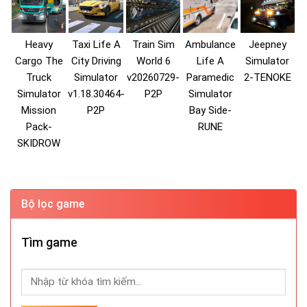
Heavy
Taxi Life A
Train Sim
Ambulance
Jeepney
Cargo The
City Driving
World 6
Life A
Simulator
Truck
Simulator
v20260729-
Paramedic
2-TENOKE
Simulator
v1.18.30464-
P2P
Simulator
Mission
P2P
Bay Side-
Pack-
RUNE
SKIDROW
Bộ lọc game
Tìm game