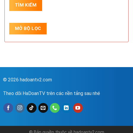
© 2026 hadoantv2.com
Theo dõi HaDoanTV trên các nền tảng sau nhé
© Bản quyền thuộc về hadoantv2.com