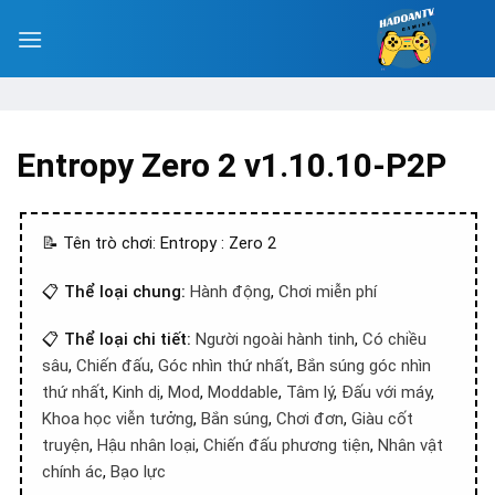
Entropy Zero 2 v1.10.10-P2P
📝 Tên trò chơi: Entropy : Zero 2
📋
Thể loại chung:
Hành động
,
Chơi miễn phí
📋
Thể loại chi tiết:
Người ngoài hành tinh
,
Có chiều
sâu
,
Chiến đấu
,
Góc nhìn thứ nhất
,
Bắn súng góc nhìn
thứ nhất
,
Kinh dị
,
Mod
,
Moddable
,
Tâm lý
,
Đấu với máy
,
Khoa học viễn tưởng
,
Bắn súng
,
Chơi đơn
,
Giàu cốt
truyện
,
Hậu nhân loại
,
Chiến đấu phương tiện
,
Nhân vật
chính ác
,
Bạo lực