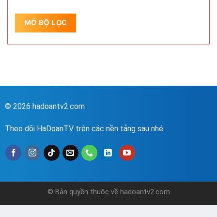
© 2026 hadoantv2.com
Theo dõi HaDoanTV trên các nền tảng sau nhé
© Bản quyền thuộc về hadoantv2.com