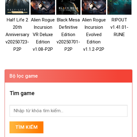
Half Life 2
Alien Rogue
Black Mesa
Alien Rogue
RIPOUT
20th
Incursion
Definitive
Incursion
v1.41.01-
Anniversary
VR Deluxe
Edition
Evolved
RUNE
v20250723-
Edition
v20250701-
Edition
P2P
v1.08-P2P
P2P
v1.1.2-P2P
Bộ lọc game
Tìm game