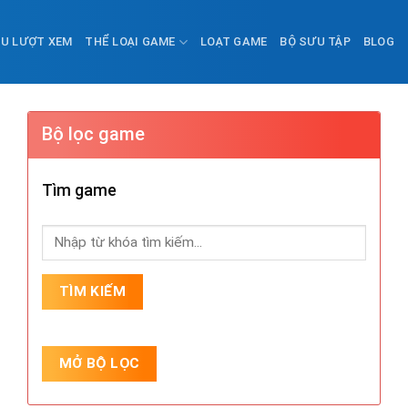
ỀU LƯỢT XEM
THỂ LOẠI GAME
LOẠT GAME
BỘ SƯU TẬP
BLOG
Bộ lọc game
Tìm game