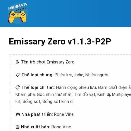
Emissary Zero v1.1.3-P2P
📝 Tên trò chơi: Emissary Zero
📋
Thể loại chung:
Phiêu lưu
,
Indie
,
Nhiều người
📋
Thể loại chi tiết:
Hành động phiêu lưu
,
Đậm chất điện ả
Khám phá
,
Góc nhìn thứ nhất
,
Tìm đồ vật
,
Kinh dị
,
Multiplaye
lút
,
Sống sót
,
Sống sót kinh dị
🎮
Nhà phát triển:
Rone Vine
📰
Nhà xuất bản:
Rone Vine