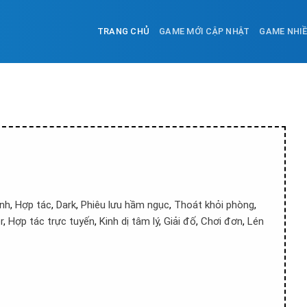
TRANG CHỦ
GAME MỚI CẬP NHẬT
GAME NHI
nh
,
Hợp tác
,
Dark
,
Phiêu lưu hầm ngục
,
Thoát khỏi phòng
,
r
,
Hợp tác trực tuyến
,
Kinh dị tâm lý
,
Giải đố
,
Chơi đơn
,
Lén