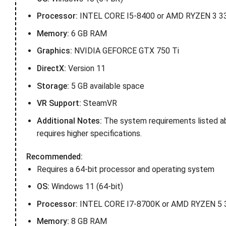
Processor:
INTEL CORE I5-8400 or AMD RYZEN 3 3
Memory:
6 GB RAM
Graphics:
NVIDIA GEFORCE GTX 750 Ti
DirectX:
Version 11
Storage:
5 GB available space
VR Support:
SteamVR
Additional Notes:
The system requirements listed abo
requires higher specifications.
Recommended:
Requires a 64-bit processor and operating system
OS:
Windows 11 (64-bit)
Processor:
INTEL CORE I7-8700K or AMD RYZEN 5 
Memory:
8 GB RAM