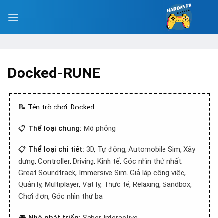
Docked-RUNE
📝 Tên trò chơi: Docked
📋
Thể loại chung:
Mô phỏng
📋
Thể loại chi tiết:
3D
,
Tự động
,
Automobile Sim
,
Xây
dựng
,
Controller
,
Driving
,
Kinh tế
,
Góc nhìn thứ nhất
,
Great Soundtrack
,
Immersive Sim
,
Giả lập công việc
,
Quản lý
,
Multiplayer
,
Vật lý
,
Thực tế
,
Relaxing
,
Sandbox
,
Chơi đơn
,
Góc nhìn thứ ba
🎮
Nhà phát triển:
Saber Interactive