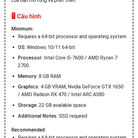
của bạn mở rộng và phát triển.
🖥️ Cấu hình
Minimum:
Requires a 64-bit processor and operating system
OS:
Windows 10/11 64-bit
Processor:
Intel Core i5-7600 / AMD Ryzen 7
2700
Memory:
8 GB RAM
Graphics:
4 GB VRAM, Nvidia GeForce GTX 1650
/ AMD Radeon RX 470 / Intel ARC A580
Storage:
22 GB available space
Additional Notes:
SSD required
Recommended:
Requires a 64-bit processor and operating system