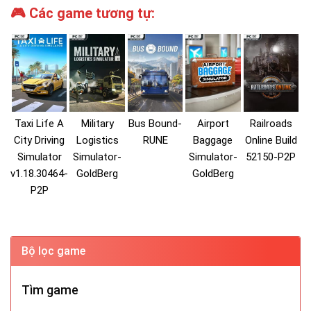
🎮 Các game tương tự:
Taxi Life A
Military
Bus Bound-
Airport
Railroads
City Driving
Logistics
RUNE
Baggage
Online Build
Simulator
Simulator-
Simulator-
52150-P2P
v1.18.30464-
GoldBerg
GoldBerg
P2P
Bộ lọc game
Tìm game