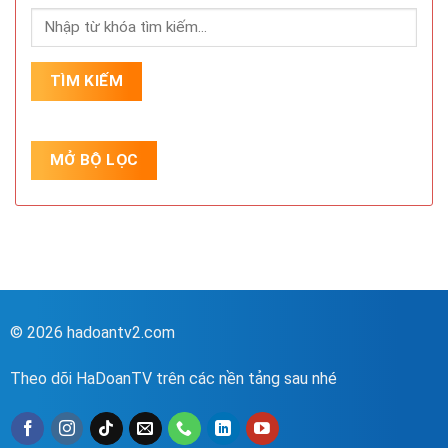
© 2026 hadoantv2.com
Theo dõi HaDoanTV trên các nền tảng sau nhé