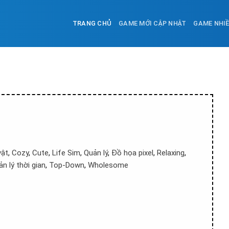
TRANG CHỦ
GAME MỚI CẬP NHẬT
GAME NHI
vật
,
Cozy
,
Cute
,
Life Sim
,
Quản lý
,
Đồ họa pixel
,
Relaxing
,
n lý thời gian
,
Top-Down
,
Wholesome