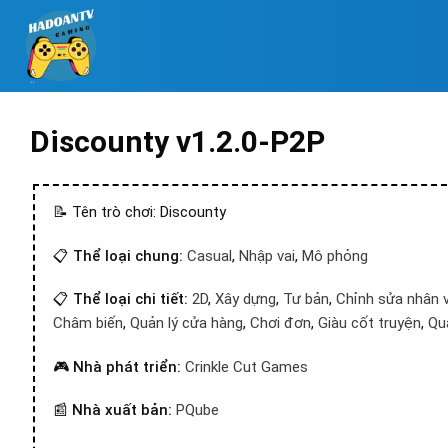
Discounty v1.2.0-P2P
📝 Tên trò chơi: Discounty
📋
Thể loại chung:
Casual
,
Nhập vai
,
Mô phỏng
📋
Thể loại chi tiết:
2D
,
Xây dựng
,
Tư bản
,
Chỉnh sửa nhân 
Châm biến
,
Quản lý cửa hàng
,
Chơi đơn
,
Giàu cốt truyện
,
Quả
🎮
Nhà phát triển:
Crinkle Cut Games
📰
Nhà xuất bản:
PQube