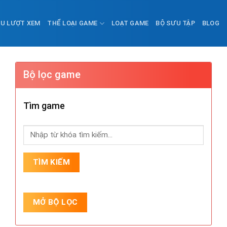
ỀU LƯỢT XEM
THỂ LOẠI GAME
LOẠT GAME
BỘ SƯU TẬP
BLOG
Bộ lọc game
Tìm game