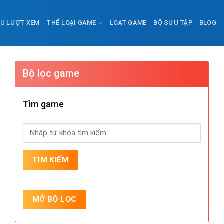
ỀU LƯỢT XEM
THỂ LOẠI GAME
LOẠT GAME
BỘ SƯU TẬP
BLOG
Bộ lọc game
Tìm game