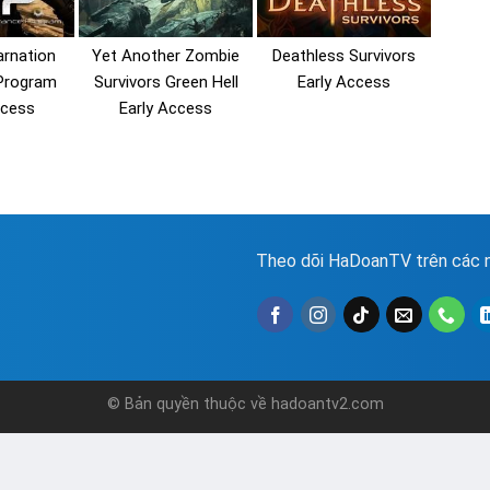
arnation
Yet Another Zombie
Deathless Survivors
 Program
Survivors Green Hell
Early Access
ccess
Early Access
Theo dõi HaDoanTV trên các n
© Bản quyền thuộc về hadoantv2.com