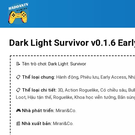
Dark Light Survivor v0.1.6 Ear
📝 Tên trò chơi: Dark Light: Survivor
📋
Thể loại chung:
Hành động
,
Phiêu lưu
,
Early Access
,
Nhậ
📋
Thể loại chi tiết:
3D
,
Action Roguelike
,
Có chiều sâu
,
Bul
Loot
,
Hậu tận thế
,
Roguelike
,
Khoa học viễn tưởng
,
Bắn súng
🎮
Nhà phát triển:
Mirari&Co.
📰
Nhà xuất bản:
Mirari&Co.