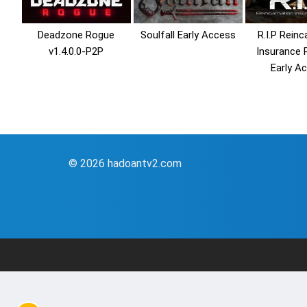
Deadzone Rogue
Soulfall Early Access
R.I.P Reinc
v1.4.0.0-P2P
Insurance
Early A
© 2026 hadoantv2.com