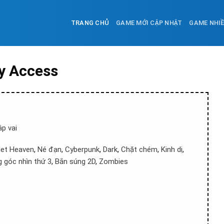
TRANG CHỦ
GAME MỚI CẬP NHẬT
GAME NHI
ly Access
p vai
let Heaven
,
Né đạn
,
Cyberpunk
,
Dark
,
Chặt chém
,
Kinh dị
,
 góc nhìn thứ 3
,
Bắn súng 2D
,
Zombies