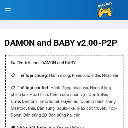
DAMON and BABY v2.00-P2P
📝 Tên trò chơi: DAMON and BABY
📋
Thể loại chung:
Hành động
,
Phiêu lưu
,
Indie
,
Nhập vai
📋
Thể loại chi tiết:
Hành động nhập vai
,
Hành động
phiêu lưu
,
Hoạt hình
,
Chỉnh sửa nhân vật
,
Controller
,
Cute
,
Demons
,
Emotional
,
Huyền ảo
,
Quản lý hành trang
,
Metroidvania
,
Bắn súng
,
Souls-like
,
Giàu cốt truyện
,
Top-
Down
,
Bắn súng 2D
,
Bắn súng hai cần
🎮
Nhà phát triển:
Arc System Works