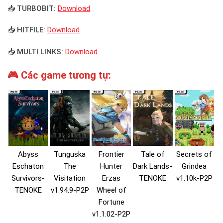
📥 TURBOBIT:
Download
📥 HITFILE:
Download
📥 MULTI LINKS:
Download
🎮 Các game tương tự:
Abyss
Tunguska
Frontier
Tale of
Secrets of
Eschaton
The
Hunter
Dark Lands-
Grindea
Survivors-
Visitation
Erzas
TENOKE
v1.10k-P2P
TENOKE
v1.94.9-P2P
Wheel of
Fortune
v1.1.02-P2P