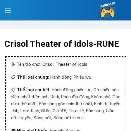
Crisol Theater of Idols-RUNE
📝 Tên trò chơi: Crisol: Theater of Idols
📋
Thể loại chung:
Hành động
,
Phiêu lưu
📋
Thể loại chi tiết:
Hành động phiêu lưu
,
Có chiều sâu
,
Đậm chất điện ảnh
,
Dark
,
Phản địa đàng
,
Khám phá
,
Góc
nhìn thứ nhất
,
Bắn súng góc nhìn thứ nhất
,
Kinh dị
,
Tuyến
tính
,
Lore-Rich
,
Bí ẩn
,
Giải đố
,
Thực tế
,
Bắn súng
,
Giàu
cốt truyện
,
Sống sót
,
Sống sót kinh dị
🎮
Nhà phát triển:
Vermila Studios