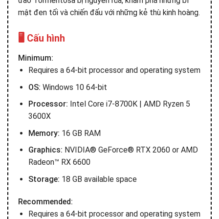
đảo Tormentosa bị nguyền rủa, khám phá những bí
mật đen tối và chiến đấu với những kẻ thù kinh hoàng.
🖥️ Cấu hình
Minimum:
Requires a 64-bit processor and operating system
OS:
Windows 10 64-bit
Processor:
Intel Core i7-8700K | AMD Ryzen 5
3600X
Memory:
16 GB RAM
Graphics:
NVIDIA® GeForce® RTX 2060 or AMD
Radeon™ RX 6600
Storage:
18 GB available space
Recommended:
Requires a 64-bit processor and operating system