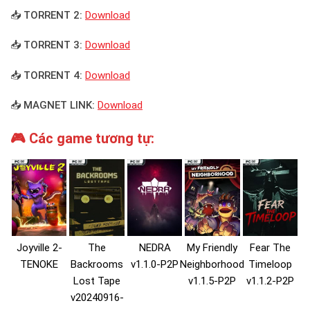
📥 TORRENT 2:
Download
📥 TORRENT 3:
Download
📥 TORRENT 4:
Download
📥 MAGNET LINK:
Download
🎮 Các game tương tự:
Joyville 2-
The
NEDRA
My Friendly
Fear The
TENOKE
Backrooms
v1.1.0-P2P
Neighborhood
Timeloop
Lost Tape
v1.1.5-P2P
v1.1.2-P2P
v20240916-