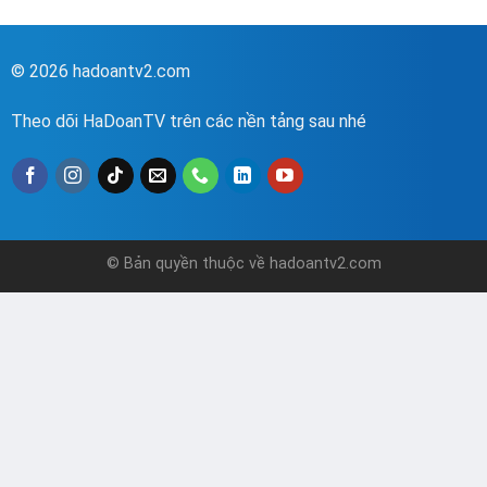
© 2026 hadoantv2.com
Theo dõi HaDoanTV trên các nền tảng sau nhé
© Bản quyền thuộc về hadoantv2.com