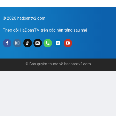
© 2026 hadoantv2.com
Theo dõi HaDoanTV trên các nền tảng sau nhé
© Bản quyền thuộc về hadoantv2.com