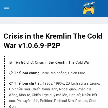
Crisis in the Kremlin The Cold
War v1.0.6.9-P2P
📝 Tên trò chơi: Crisis in the Kremlin: The Cold War
📋
Thể loại chung:
Indie
,
Mô phỏng
,
Chiến lược
📋
Thể loại chi tiết:
1980s
,
1990's
,
2D
,
Lịch sử giả tưởng
,
Có chiều sâu
,
Chiến tranh lạnh
,
Ngoại giao
,
Phản địa
đàng
,
Kinh tế
,
Chiến lược quy mô lớn
,
Lịch sử
,
Nhiều kết
cục
,
Phi tuyến tính
,
Political
,
Political Sim
,
Politics
,
Chơi
đơn