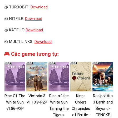
📥 TURBOBIT:
Download
📥 HITFILE:
Download
📥 KATFILE:
Download
📥 MULTI LINKS:
Download
🎮 Các game tương tự:
Rise Of The
Victoria 3
Rise of the
Kings
Realpolitiks
White Sun
v1.13.9-P2P
White Sun
Orders
3 Earth and
v1.86-P2P
Taming the
Chronicles
Beyond-
Tigers-
of Battle-
TENOKE