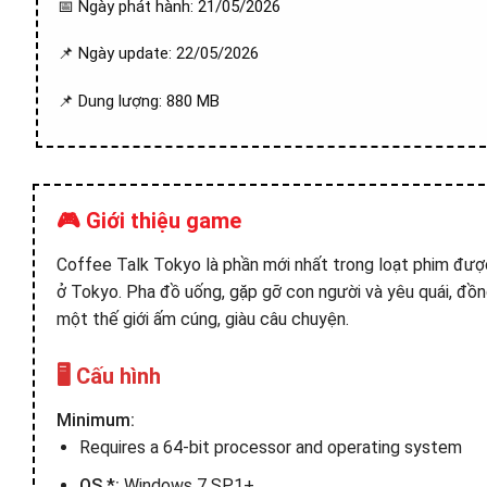
📅 Ngày phát hành: 21/05/2026
📌 Ngày update: 22/05/2026
📌 Dung lượng: 880 MB
🎮 Giới thiệu game
Coffee Talk Tokyo là phần mới nhất trong loạt phim được
ở Tokyo. Pha đồ ​​uống, gặp gỡ con người và yêu quái, đồ
một thế giới ấm cúng, giàu câu chuyện.
🖥️ Cấu hình
Minimum:
Requires a 64-bit processor and operating system
OS *:
Windows 7 SP1+