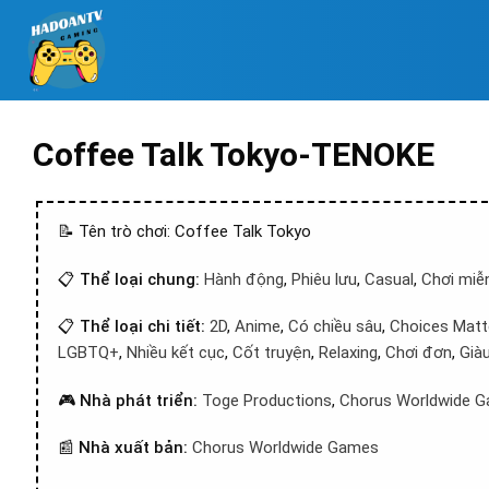
Coffee Talk Tokyo-TENOKE
📝 Tên trò chơi: Coffee Talk Tokyo
📋
Thể loại chung:
Hành động
,
Phiêu lưu
,
Casual
,
Chơi miễn
📋
Thể loại chi tiết:
2D
,
Anime
,
Có chiều sâu
,
Choices Matt
LGBTQ+
,
Nhiều kết cục
,
Cốt truyện
,
Relaxing
,
Chơi đơn
,
Già
🎮
Nhà phát triển:
Toge Productions
,
Chorus Worldwide 
📰
Nhà xuất bản:
Chorus Worldwide Games