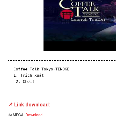
Coffee Talk Tokyo-TENOKE
1. Trích xuất
 2. Chơi!
📌 Link download:
📥 MEGA:
Download