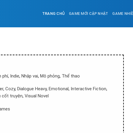
TRANG CHỦ
GAME MỚI CẬP NHẬT
GAME NHI
 phí
,
Indie
,
Nhập vai
,
Mô phỏng
,
Thể thao
er
,
Cozy
,
Dialogue Heavy
,
Emotional
,
Interactive Fiction
,
u cốt truyện
,
Visual Novel
Games