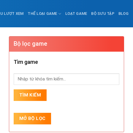
ỀU LƯỢT XEM
THỂ LOẠI GAME
LOẠT GAME
BỘ SƯU TẬP
BLOG
Bộ lọc game
Tìm game