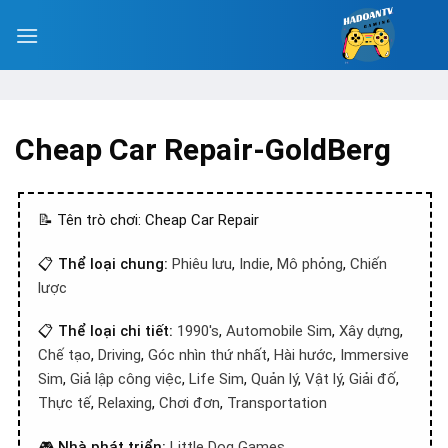
Cheap Car Repair-GoldBerg
📝 Tên trò chơi: Cheap Car Repair
📋
Thể loại chung:
Phiêu lưu
,
Indie
,
Mô phỏng
,
Chiến
lược
📋
Thể loại chi tiết:
1990's
,
Automobile Sim
,
Xây dựng
,
Chế tạo
,
Driving
,
Góc nhìn thứ nhất
,
Hài hước
,
Immersive
Sim
,
Giả lập công việc
,
Life Sim
,
Quản lý
,
Vật lý
,
Giải đố
,
Thực tế
,
Relaxing
,
Chơi đơn
,
Transportation
🎮
Nhà phát triển:
Little Dog Games