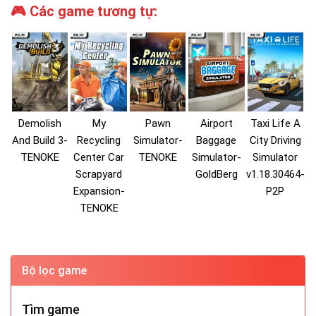
🎮 Các game tương tự:
Demolish
My
Pawn
Airport
Taxi Life A
And Build 3-
Recycling
Simulator-
Baggage
City Driving
TENOKE
Center Car
TENOKE
Simulator-
Simulator
Scrapyard
GoldBerg
v1.18.30464-
Expansion-
P2P
TENOKE
Bộ lọc game
Tìm game