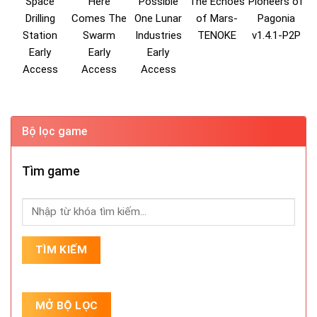
Space
Here
Possible
The Echoes
Pioneers of
Drilling
Comes The
One Lunar
of Mars-
Pagonia
Station
Swarm
Industries
TENOKE
v1.4.1-P2P
Early
Early
Early
Access
Access
Access
Bộ lọc game
Tìm game