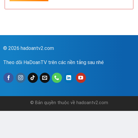
© 2026 hadoantv2.com
Theo dõi HaDoanTV trên các nền tảng sau nhé
© Bản quyền thuộc về hadoantv2.com